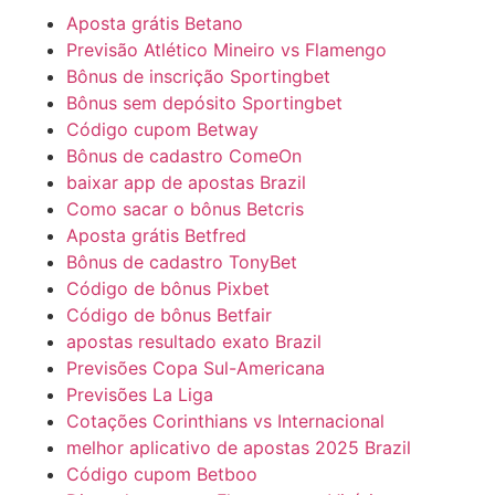
Aposta grátis Betano
Previsão Atlético Mineiro vs Flamengo
Bônus de inscrição Sportingbet
Bônus sem depósito Sportingbet
Código cupom Betway
Bônus de cadastro ComeOn
baixar app de apostas Brazil
Como sacar o bônus Betcris
Aposta grátis Betfred
Bônus de cadastro TonyBet
Código de bônus Pixbet
Código de bônus Betfair
apostas resultado exato Brazil
Previsões Copa Sul-Americana
Previsões La Liga
Cotações Corinthians vs Internacional
melhor aplicativo de apostas 2025 Brazil
Código cupom Betboo