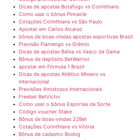
Dicas de apostas Botafogo vs Corinthians
Como usar o bônus Pinnacle
Cotações Corinthians vs São Paulo
Apostar em Carlos Alcaraz
bônus de boas-vindas apostas esportivas Brazil
Previsão Flamengo vs Grêmio
Dicas de apostas Bahia vs Vasco da Gama
Bônus de depósito BetWarrior
apostar em Fórmula 1 Brazil
Dicas de apostas Atlético Mineiro vs
Internacional
Previsões Amistosos Internacionais
Freebet BetVictor
Como usar o bônus Esportes da Sorte
Código voucher Stake
Bônus de boas-vindas 22Bet
Cotações Corinthians vs Vitória
Bônus de cadastro Bodog