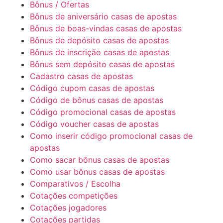
Bônus / Ofertas
Bônus de aniversário casas de apostas
Bônus de boas-vindas casas de apostas
Bônus de depósito casas de apostas
Bônus de inscrição casas de apostas
Bônus sem depósito casas de apostas
Cadastro casas de apostas
Código cupom casas de apostas
Código de bônus casas de apostas
Código promocional casas de apostas
Código voucher casas de apostas
Como inserir código promocional casas de
apostas
Como sacar bônus casas de apostas
Como usar bônus casas de apostas
Comparativos / Escolha
Cotações competições
Cotações jogadores
Cotações partidas