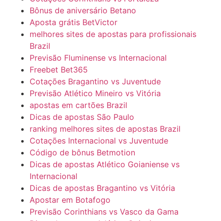
Bônus de aniversário Betano
Aposta grátis BetVictor
melhores sites de apostas para profissionais
Brazil
Previsão Fluminense vs Internacional
Freebet Bet365
Cotações Bragantino vs Juventude
Previsão Atlético Mineiro vs Vitória
apostas em cartões Brazil
Dicas de apostas São Paulo
ranking melhores sites de apostas Brazil
Cotações Internacional vs Juventude
Código de bônus Betmotion
Dicas de apostas Atlético Goianiense vs
Internacional
Dicas de apostas Bragantino vs Vitória
Apostar em Botafogo
Previsão Corinthians vs Vasco da Gama