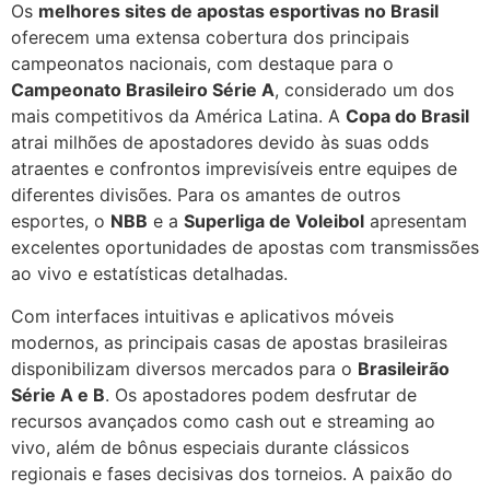
Os
melhores sites de apostas esportivas no Brasil
oferecem uma extensa cobertura dos principais
campeonatos nacionais, com destaque para o
Campeonato Brasileiro Série A
, considerado um dos
mais competitivos da América Latina. A
Copa do Brasil
atrai milhões de apostadores devido às suas odds
atraentes e confrontos imprevisíveis entre equipes de
diferentes divisões. Para os amantes de outros
esportes, o
NBB
e a
Superliga de Voleibol
apresentam
excelentes oportunidades de apostas com transmissões
ao vivo e estatísticas detalhadas.
Com interfaces intuitivas e aplicativos móveis
modernos, as principais casas de apostas brasileiras
disponibilizam diversos mercados para o
Brasileirão
Série A e B
. Os apostadores podem desfrutar de
recursos avançados como cash out e streaming ao
vivo, além de bônus especiais durante clássicos
regionais e fases decisivas dos torneios. A paixão do