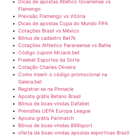
Dicas de apostas Atlético Goianiense vs
Flamengo
Previsão Flamengo vs Vitória
Dicas de apostas Copa do Mundo FIFA
Cotações Brasil vs México
Bônus de cadastro Bet7k
Cotações Athletico Paranaense vs Bahia
Código cupom MrJack.bet
Freebet Esportes da Sorte
Cotação Charles Oliveira
Como inserir o código promocional na
Galera.bet
Registrar-se na Pinnacle
Aposta grátis Betano Brasil
Bônus de boas-vindas Dafabet
Previsões UEFA Europa League
Aposta grátis Parimatch
Bônus de boas-vindas 888sport
oferta de boas-vindas apostas esportivas Brazil