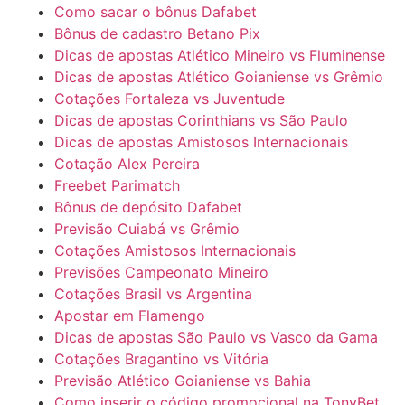
Como sacar o bônus Dafabet
Bônus de cadastro Betano Pix
Dicas de apostas Atlético Mineiro vs Fluminense
Dicas de apostas Atlético Goianiense vs Grêmio
Cotações Fortaleza vs Juventude
Dicas de apostas Corinthians vs São Paulo
Dicas de apostas Amistosos Internacionais
Cotação Alex Pereira
Freebet Parimatch
Bônus de depósito Dafabet
Previsão Cuiabá vs Grêmio
Cotações Amistosos Internacionais
Previsões Campeonato Mineiro
Cotações Brasil vs Argentina
Apostar em Flamengo
Dicas de apostas São Paulo vs Vasco da Gama
Cotações Bragantino vs Vitória
Previsão Atlético Goianiense vs Bahia
Como inserir o código promocional na TonyBet