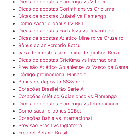
Dicas de apostas Flamengo vs Vitória
Dicas de apostas Corinthians vs Criciúma
Dicas de apostas Cuiabá vs Flamengo
Como sacar o bônus LV BET
Dicas de apostas Fortaleza vs Juventude
Dicas de apostas Atlético Mineiro vs Cruzeiro
Bônus de aniversário Betsul
casa de apostas sem limite de ganhos Brazil
Dicas de apostas Criciúma vs Internacional
Previsão Atlético Goianiense vs Vasco da Gama
Código promocional Pinnacle
Bônus de depósito 888sport
Cotações Brasileirão Série A
Cotações Atlético Goianiense vs Flamengo
Dicas de apostas Flamengo vs Internacional
Como sacar o bônus 22Bet
Cotações Bahia vs Internacional
Previsão Brasil vs Inglaterra
Freebet Betano Brasil