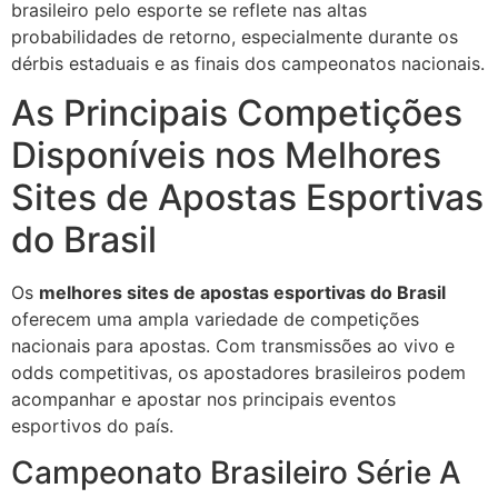
brasileiro pelo esporte se reflete nas altas
probabilidades de retorno, especialmente durante os
dérbis estaduais e as finais dos campeonatos nacionais.
As Principais Competições
Disponíveis nos Melhores
Sites de Apostas Esportivas
do Brasil
Os
melhores sites de apostas esportivas do Brasil
oferecem uma ampla variedade de competições
nacionais para apostas. Com transmissões ao vivo e
odds competitivas, os apostadores brasileiros podem
acompanhar e apostar nos principais eventos
esportivos do país.
Campeonato Brasileiro Série A