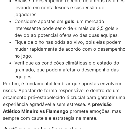
Analise o desempenho recente de ambos os times,
levando em conta lesões e suspensão de
jogadores.
Considere apostas em
gols
: um mercado
interessante pode ser o de « mais de 2,5 gols »
devido ao potencial ofensivo das duas equipes.
Fique de olho nas odds ao vivo, pois elas podem
mudar rapidamente de acordo com o desempenho
no jogo.
Verifique as condições climáticas e o estado do
gramado, que podem afetar o desempenho das
equipes.
Por fim, é fundamental lembrar que apostas envolvem
riscos. Apostar de forma responsável e dentro de um
orçamento pré-estabelecido é crucial para garantir uma
experiência agradável e sem estresse. A
previsão
Atlético Mineiro vs Flamengo
promete emoções, mas
sempre com cautela e estratégia na mente.