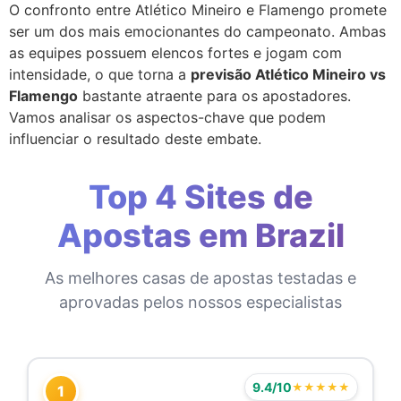
O confronto entre Atlético Mineiro e Flamengo promete
ser um dos mais emocionantes do campeonato. Ambas
as equipes possuem elencos fortes e jogam com
intensidade, o que torna a
previsão Atlético Mineiro vs
Flamengo
bastante atraente para os apostadores.
Vamos analisar os aspectos-chave que podem
influenciar o resultado deste embate.
Top 4 Sites de
Apostas em Brazil
As melhores casas de apostas testadas e
aprovadas pelos nossos especialistas
9.4/10
★★★★★
1