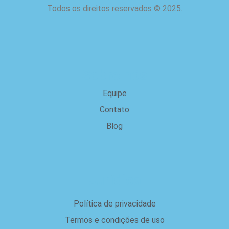
Todos os direitos reservados
©
2025.
Sobre nós
Equipe
Contato
Blog
Jurídica
Política de privacidade
Termos e condições de uso