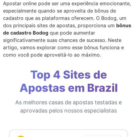
Apostar online pode ser uma experiência emocionante,
especialmente quando se aproveita de bônus de
cadastro que as plataformas oferecem. O Bodog, um
dos principais sites de apostas, proporciona um
bônus
de cadastro Bodog
que pode aumentar
significativamente suas chances de sucesso. Neste
artigo, vamos explorar como esse bônus funciona e
como você pode aproveitá-lo ao máximo.
Top 4 Sites de
Apostas em Brazil
As melhores casas de apostas testadas e
aprovadas pelos nossos especialistas