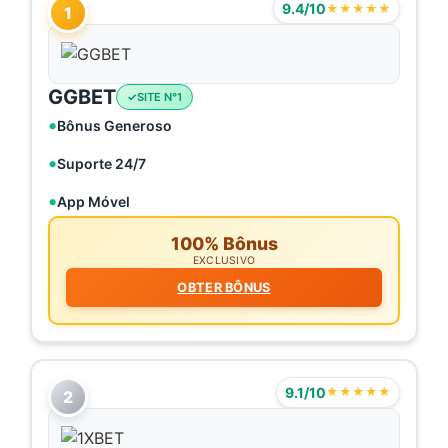
9.4/10
★★★★★
1
GGBET
SITE N°1
Bônus Generoso
Suporte 24/7
App Móvel
100% Bônus
EXCLUSIVO
OBTER BÔNUS
9.1/10
★★★★★
2