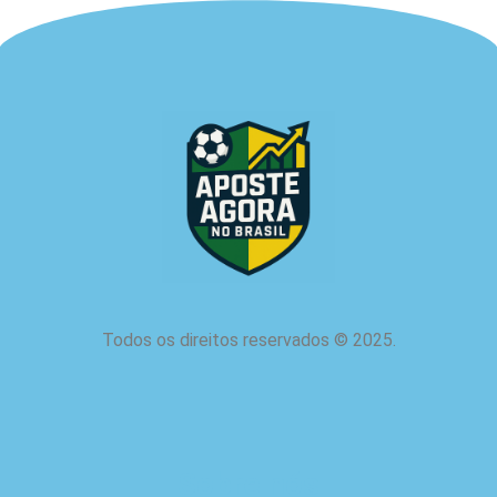
Todos os direitos reservados
©
2025.
Sobre nós