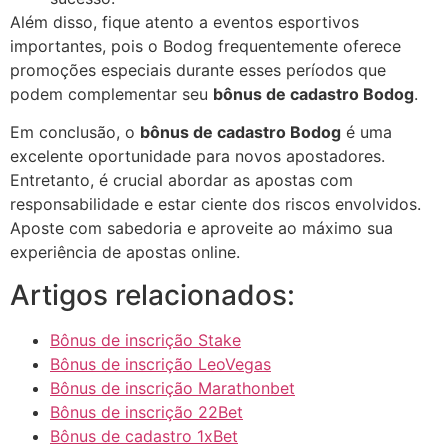
Além disso, fique atento a eventos esportivos
importantes, pois o Bodog frequentemente oferece
promoções especiais durante esses períodos que
podem complementar seu
bônus de cadastro Bodog
.
Em conclusão, o
bônus de cadastro Bodog
é uma
excelente oportunidade para novos apostadores.
Entretanto, é crucial abordar as apostas com
responsabilidade e estar ciente dos riscos envolvidos.
Aposte com sabedoria e aproveite ao máximo sua
experiência de apostas online.
Artigos relacionados:
Bônus de inscrição Stake
Bônus de inscrição LeoVegas
Bônus de inscrição Marathonbet
Bônus de inscrição 22Bet
Bônus de cadastro 1xBet