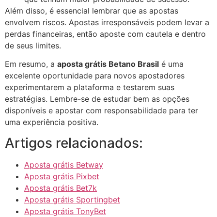
Além disso, é essencial lembrar que as apostas
envolvem riscos. Apostas irresponsáveis podem levar a
perdas financeiras, então aposte com cautela e dentro
de seus limites.
Em resumo, a
aposta grátis Betano Brasil
é uma
excelente oportunidade para novos apostadores
experimentarem a plataforma e testarem suas
estratégias. Lembre-se de estudar bem as opções
disponíveis e apostar com responsabilidade para ter
uma experiência positiva.
Artigos relacionados:
Aposta grátis Betway
Aposta grátis Pixbet
Aposta grátis Bet7k
Aposta grátis Sportingbet
Aposta grátis TonyBet