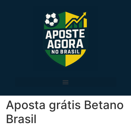
Aposta grátis Betano
Brasil