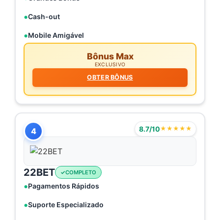
Cash-out
Mobile Amigável
Bônus Max
EXCLUSIVO
OBTER BÔNUS
8.7/10
★★★★★
4
22BET
COMPLETO
Pagamentos Rápidos
Suporte Especializado