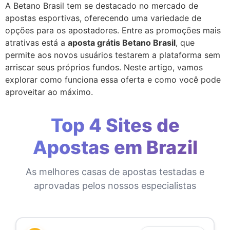
A Betano Brasil tem se destacado no mercado de
apostas esportivas, oferecendo uma variedade de
opções para os apostadores. Entre as promoções mais
atrativas está a
aposta grátis Betano Brasil
, que
permite aos novos usuários testarem a plataforma sem
arriscar seus próprios fundos. Neste artigo, vamos
explorar como funciona essa oferta e como você pode
aproveitar ao máximo.
Top 4 Sites de
Apostas em Brazil
As melhores casas de apostas testadas e
aprovadas pelos nossos especialistas