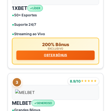
1XBET
LÍDER
50+ Esportes
Suporte 24/7
Streaming ao Vivo
200% Bônus
EXCLUSIVO
OBTER BÔNUS
8.9/10
★★★★★
3
MELBET
GENEROSO
Grandes Bônus