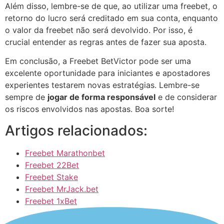
Além disso, lembre-se de que, ao utilizar uma freebet, o
retorno do lucro será creditado em sua conta, enquanto
o valor da freebet não será devolvido. Por isso, é
crucial entender as regras antes de fazer sua aposta.
Em conclusão, a Freebet BetVictor pode ser uma
excelente oportunidade para iniciantes e apostadores
experientes testarem novas estratégias. Lembre-se
sempre de
jogar de forma responsável
e de considerar
os riscos envolvidos nas apostas. Boa sorte!
Artigos relacionados:
Freebet Marathonbet
Freebet 22Bet
Freebet Stake
Freebet MrJack.bet
Freebet 1xBet