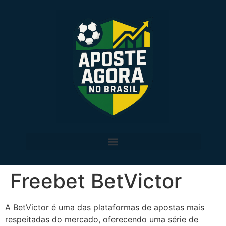
Freebet BetVictor
A BetVictor é uma das plataformas de apostas mais
respeitadas do mercado, oferecendo uma série de