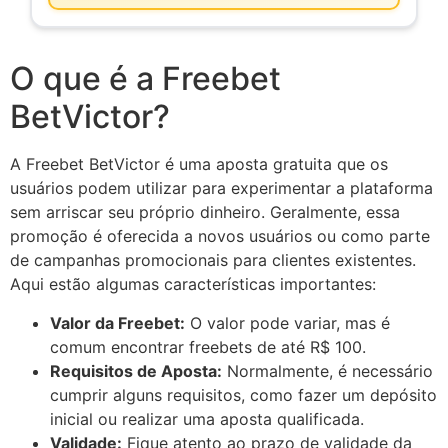
O que é a Freebet
BetVictor?
A Freebet BetVictor é uma aposta gratuita que os
usuários podem utilizar para experimentar a plataforma
sem arriscar seu próprio dinheiro. Geralmente, essa
promoção é oferecida a novos usuários ou como parte
de campanhas promocionais para clientes existentes.
Aqui estão algumas características importantes:
Valor da Freebet:
O valor pode variar, mas é
comum encontrar freebets de até R$ 100.
Requisitos de Aposta:
Normalmente, é necessário
cumprir alguns requisitos, como fazer um depósito
inicial ou realizar uma aposta qualificada.
Validade:
Fique atento ao prazo de validade da