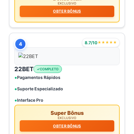
EXCLUSIVO
OBTER BÔNUS
8.7/10
★★★★★
4
22BET
COMPLETO
Pagamentos Rápidos
Suporte Especializado
Interface Pro
Super Bônus
EXCLUSIVO
OBTER BÔNUS