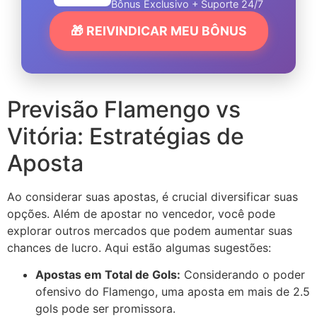
Bônus Exclusivo + Suporte 24/7
🎁 REIVINDICAR MEU BÔNUS
Previsão Flamengo vs
Vitória: Estratégias de
Aposta
Ao considerar suas apostas, é crucial diversificar suas
opções. Além de apostar no vencedor, você pode
explorar outros mercados que podem aumentar suas
chances de lucro. Aqui estão algumas sugestões:
Apostas em Total de Gols:
Considerando o poder
ofensivo do Flamengo, uma aposta em mais de 2.5
gols pode ser promissora.