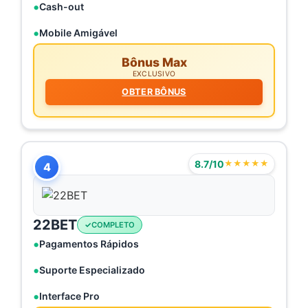
Cash-out
Mobile Amigável
Bônus Max
EXCLUSIVO
OBTER BÔNUS
8.7/10
★★★★★
4
22BET
COMPLETO
Pagamentos Rápidos
Suporte Especializado
Interface Pro