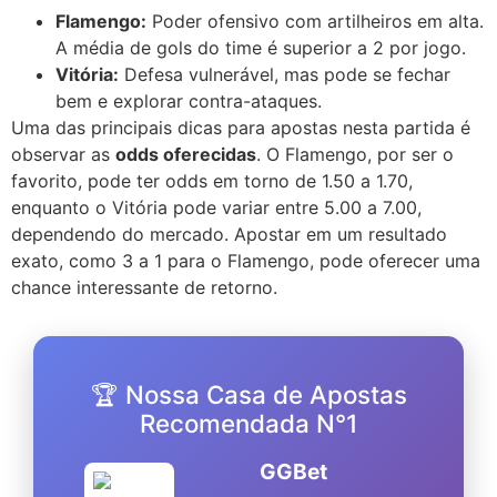
Flamengo:
Poder ofensivo com artilheiros em alta.
A média de gols do time é superior a 2 por jogo.
Vitória:
Defesa vulnerável, mas pode se fechar
bem e explorar contra-ataques.
Uma das principais dicas para apostas nesta partida é
observar as
odds oferecidas
. O Flamengo, por ser o
favorito, pode ter odds em torno de 1.50 a 1.70,
enquanto o Vitória pode variar entre 5.00 a 7.00,
dependendo do mercado. Apostar em um resultado
exato, como 3 a 1 para o Flamengo, pode oferecer uma
chance interessante de retorno.
🏆 Nossa Casa de Apostas
Recomendada N°1
GGBet