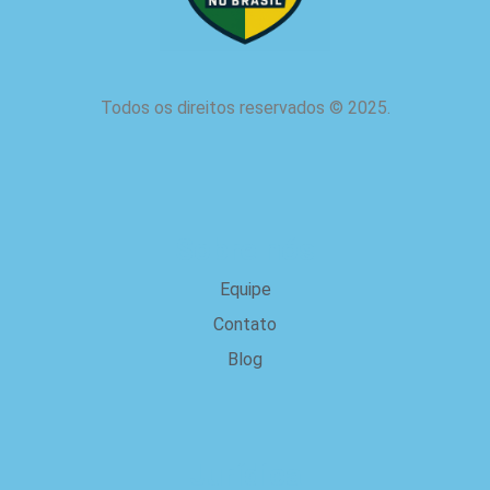
Todos os direitos reservados
©
2025.
Sobre nós
Equipe
Contato
Blog
Jurídica