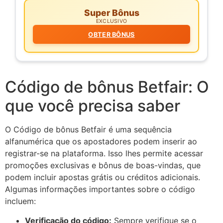
Super Bônus
EXCLUSIVO
OBTER BÔNUS
Código de bônus Betfair: O
que você precisa saber
O Código de bônus Betfair é uma sequência
alfanumérica que os apostadores podem inserir ao
registrar-se na plataforma. Isso lhes permite acessar
promoções exclusivas e bônus de boas-vindas, que
podem incluir apostas grátis ou créditos adicionais.
Algumas informações importantes sobre o código
incluem:
Verificação do código:
Sempre verifique se o