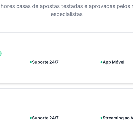
hores casas de apostas testadas e aprovadas pelos
especialistas
Suporte 24/7
App Móvel
Suporte 24/7
Streaming ao 