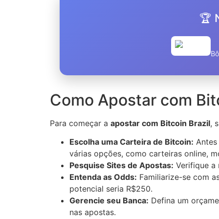
🏆 
Bô
Como Apostar com Bitco
Para começar a
apostar com Bitcoin Brazil
, 
Escolha uma Carteira de Bitcoin:
Antes 
várias opções, como carteiras online, 
Pesquise Sites de Apostas:
Verifique a 
Entenda as Odds:
Familiarize-se com a
potencial seria R$250.
Gerencie seu Banca:
Defina um orçamen
nas apostas.