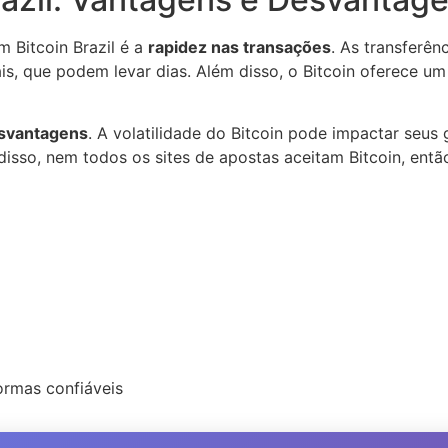
 Bitcoin Brazil é a
rapidez nas transações
. As transferê
is, que podem levar dias. Além disso, o Bitcoin oferece um
svantagens
. A volatilidade do Bitcoin pode impactar seu
sso, nem todos os sites de apostas aceitam Bitcoin, então
ormas confiáveis