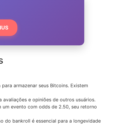
NUS
s
a para armazenar seus Bitcoins. Existem
a avaliações e opiniões de outros usuários.
m um evento com odds de 2.50, seu retorno
 do bankroll é essencial para a longevidade