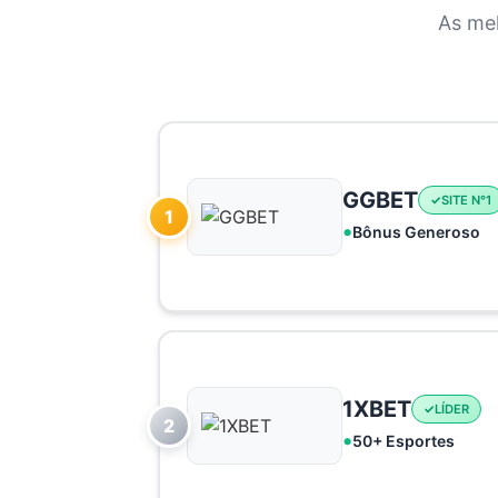
As mel
GGBET
SITE N°1
1
Bônus Generoso
1XBET
LÍDER
2
50+ Esportes