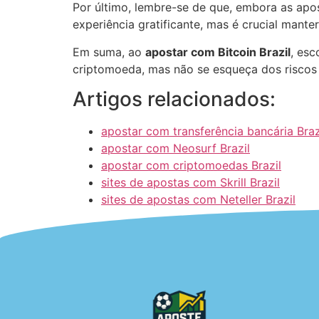
Por último, lembre-se de que, embora as apo
experiência gratificante, mas é crucial mant
Em suma, ao
apostar com Bitcoin Brazil
, esc
criptomoeda, mas não se esqueça dos riscos 
Artigos relacionados:
apostar com transferência bancária Braz
apostar com Neosurf Brazil
apostar com criptomoedas Brazil
sites de apostas com Skrill Brazil
sites de apostas com Neteller Brazil