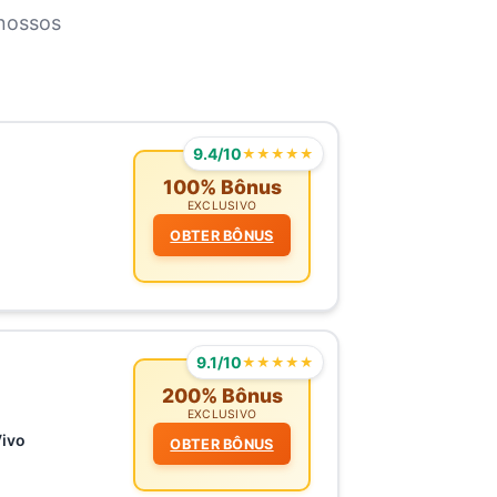
 nossos
9.4/10
★★★★★
100% Bônus
EXCLUSIVO
OBTER BÔNUS
9.1/10
★★★★★
200% Bônus
EXCLUSIVO
Vivo
OBTER BÔNUS