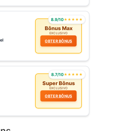
8.9/10
★★★★★
Bônus Max
EXCLUSIVO
el
OBTER BÔNUS
8.7/10
★★★★★
Super Bônus
EXCLUSIVO
OBTER BÔNUS
ens