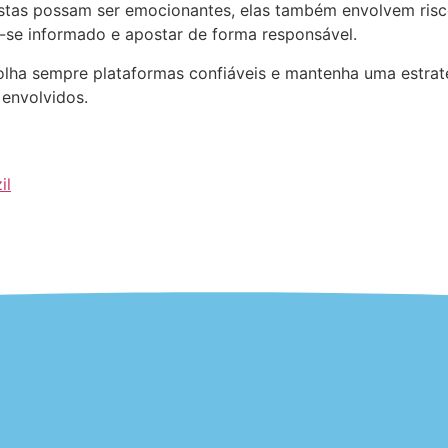
stas possam ser emocionantes, elas também envolvem risc
er-se informado e apostar de forma responsável.
olha sempre plataformas confiáveis e mantenha uma estraté
envolvidos.
il