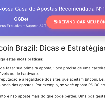
Nossa Casa de Apostas Recomendada N°1
GGBet
🎁 REIVINDICAR MEU BÔ
nus Exclusivo + Suporte 24/7
in Brazil: Dicas e Estratégia
siga estas
dicas práticas
:
de fazer sua primeira aposta, você precisa de uma carteir
móveis ou de hardware.
reputação e a legalidade dos sites que aceitam Bitcoin. Lei
s odds das apostas. Por exemplo, se você aposta R$100 e
to e não aposte mais do que pode perder. Uma boa gestão