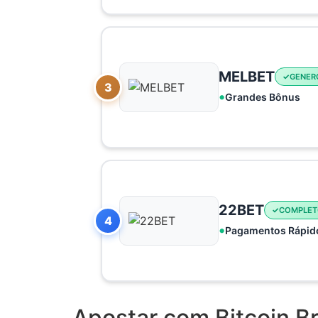
MELBET
GENER
3
Grandes Bônus
22BET
COMPLE
4
Pagamentos Rápid
Apostar com Bitcoin B