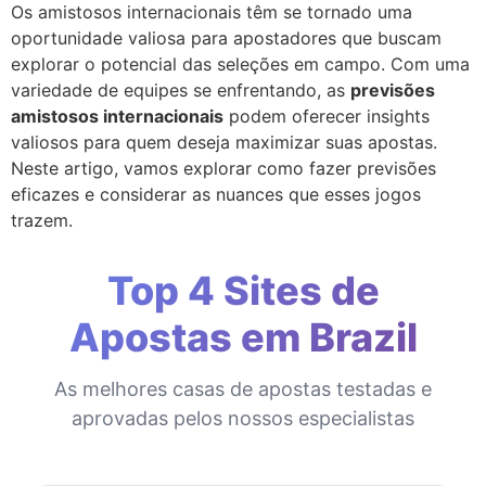
Os amistosos internacionais têm se tornado uma
oportunidade valiosa para apostadores que buscam
explorar o potencial das seleções em campo. Com uma
variedade de equipes se enfrentando, as
previsões
amistosos internacionais
podem oferecer insights
valiosos para quem deseja maximizar suas apostas.
Neste artigo, vamos explorar como fazer previsões
eficazes e considerar as nuances que esses jogos
trazem.
Top 4 Sites de
Apostas em Brazil
As melhores casas de apostas testadas e
aprovadas pelos nossos especialistas