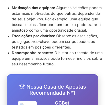
Motivação das equipes:
Algumas seleções podem
estar mais motivadas do que outras, dependendo
de seus objetivos. Por exemplo, uma equipe que
busca se classificar para um torneio pode tratar o
amistoso como uma oportunidade crucial.
Escalações provisórias:
Observe as escalações,
pois jogadores-chave podem ser poupados ou
testados em posições diferentes.
Desempenho recente:
O histórico recente de uma
equipe em amistosos pode fornecer indícios sobre
seu desempenho futuro.
🏆 Nossa Casa de Apostas
Recomendada N°1
GGBet