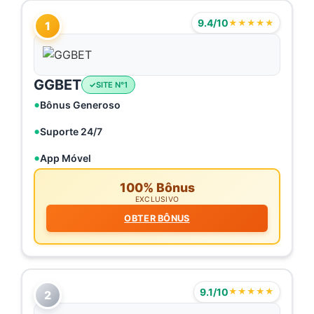
9.4/10
★★★★★
1
GGBET
SITE N°1
Bônus Generoso
Suporte 24/7
App Móvel
100% Bônus
EXCLUSIVO
OBTER BÔNUS
9.1/10
★★★★★
2