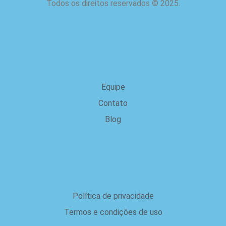
Todos os direitos reservados
©
2025.
Sobre nós
Equipe
Contato
Blog
Jurídica
Política de privacidade
Termos e condições de uso