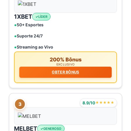
1XBET
LÍDER
50+ Esportes
Suporte 24/7
Streaming ao Vivo
200% Bônus
EXCLUSIVO
OBTER BÔNUS
8.9/10
★★★★★
3
MELBET
GENEROSO