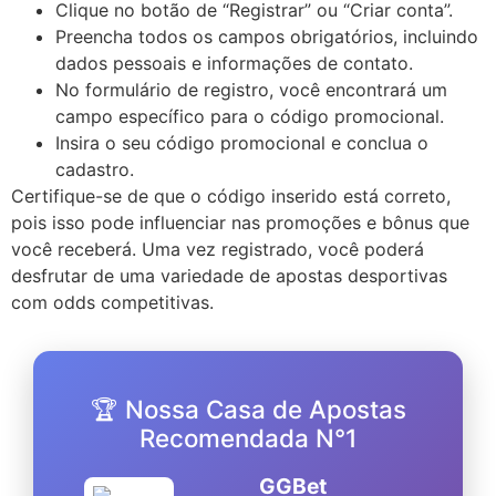
Clique no botão de “Registrar” ou “Criar conta”.
Preencha todos os campos obrigatórios, incluindo
dados pessoais e informações de contato.
No formulário de registro, você encontrará um
campo específico para o código promocional.
Insira o seu código promocional e conclua o
cadastro.
Certifique-se de que o código inserido está correto,
pois isso pode influenciar nas promoções e bônus que
você receberá. Uma vez registrado, você poderá
desfrutar de uma variedade de apostas desportivas
com odds competitivas.
🏆 Nossa Casa de Apostas
Recomendada N°1
GGBet