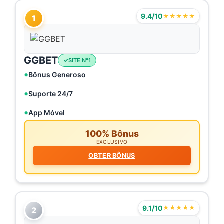
9.4/10
★★★★★
1
GGBET
SITE N°1
Bônus Generoso
Suporte 24/7
App Móvel
100% Bônus
EXCLUSIVO
OBTER BÔNUS
9.1/10
★★★★★
2