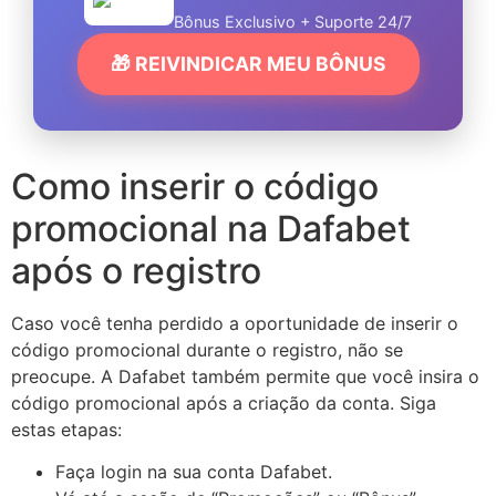
Bônus Exclusivo + Suporte 24/7
🎁 REIVINDICAR MEU BÔNUS
Como inserir o código
promocional na Dafabet
após o registro
Caso você tenha perdido a oportunidade de inserir o
código promocional durante o registro, não se
preocupe. A Dafabet também permite que você insira o
código promocional após a criação da conta. Siga
estas etapas:
Faça login na sua conta Dafabet.