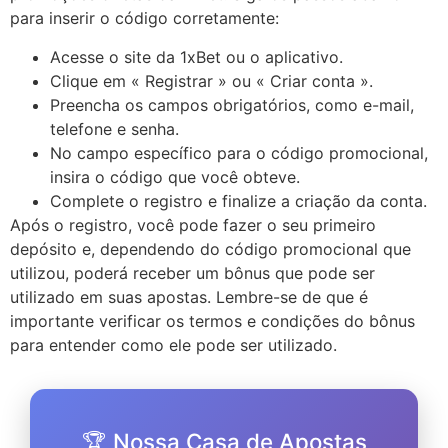
para inserir o código corretamente:
Acesse o site da 1xBet ou o aplicativo.
Clique em « Registrar » ou « Criar conta ».
Preencha os campos obrigatórios, como e-mail,
telefone e senha.
No campo específico para o código promocional,
insira o código que você obteve.
Complete o registro e finalize a criação da conta.
Após o registro, você pode fazer o seu primeiro
depósito e, dependendo do código promocional que
utilizou, poderá receber um bônus que pode ser
utilizado em suas apostas. Lembre-se de que é
importante verificar os termos e condições do bônus
para entender como ele pode ser utilizado.
🏆 Nossa Casa de Apostas