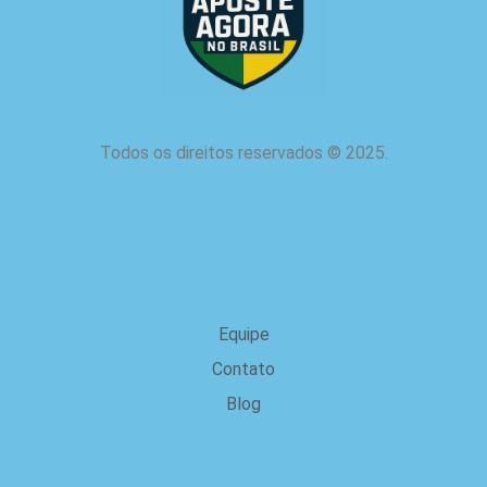
Todos os direitos reservados
©
2025.
Sobre nós
Equipe
Contato
Blog