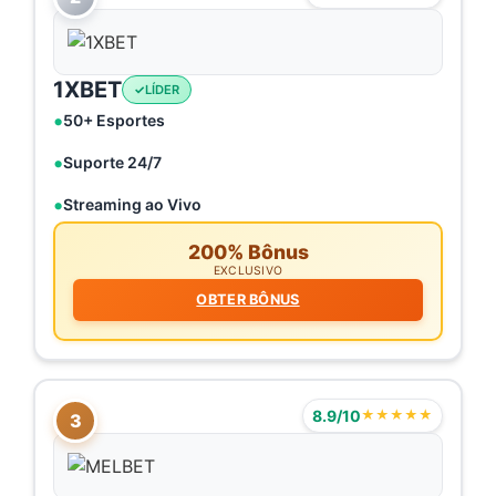
1XBET
LÍDER
50+ Esportes
Suporte 24/7
Streaming ao Vivo
200% Bônus
EXCLUSIVO
OBTER BÔNUS
8.9/10
★★★★★
3