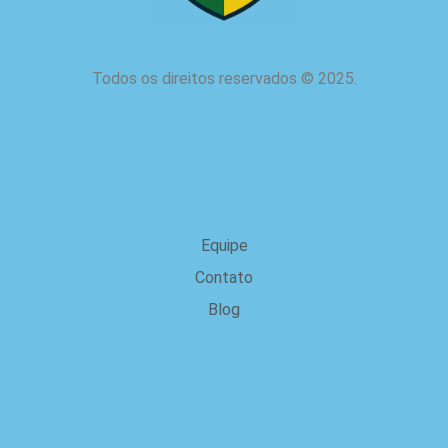
Todos os direitos reservados
©
2025.
Sobre nós
Equipe
Contato
Blog
Jurídica