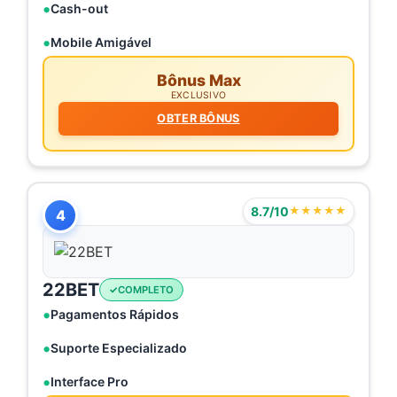
Cash-out
Mobile Amigável
Bônus Max
EXCLUSIVO
OBTER BÔNUS
8.7/10
★★★★★
4
22BET
COMPLETO
Pagamentos Rápidos
Suporte Especializado
Interface Pro