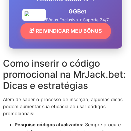
GGBet
Bônus Exclusivo + Suporte 24/7
🎁 REIVINDICAR MEU BÔNUS
Como inserir o código
promocional na MrJack.bet:
Dicas e estratégias
Além de saber o processo de inserção, algumas dicas
podem aumentar sua eficácia ao usar códigos
promocionais:
Pesquise códigos atualizados:
Sempre procure