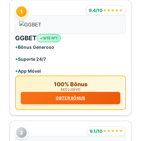
9.4/10
★★★★★
1
GGBET
SITE N°1
Bônus Generoso
Suporte 24/7
App Móvel
100% Bônus
EXCLUSIVO
OBTER BÔNUS
9.1/10
★★★★★
2