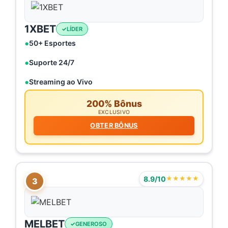
1XBET
LÍDER
50+ Esportes
Suporte 24/7
Streaming ao Vivo
200% Bônus
EXCLUSIVO
OBTER BÔNUS
8.9/10
★★★★★
3
MELBET
GENEROSO