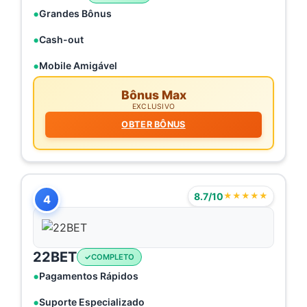
Grandes Bônus
Cash-out
Mobile Amigável
Bônus Max
EXCLUSIVO
OBTER BÔNUS
8.7/10
★★★★★
4
22BET
COMPLETO
Pagamentos Rápidos
Suporte Especializado