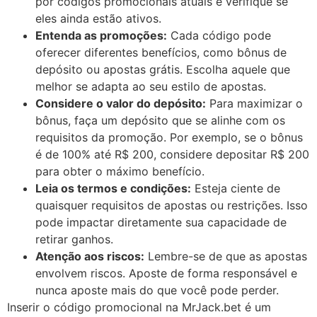
por códigos promocionais atuais e verifique se
eles ainda estão ativos.
Entenda as promoções:
Cada código pode
oferecer diferentes benefícios, como bônus de
depósito ou apostas grátis. Escolha aquele que
melhor se adapta ao seu estilo de apostas.
Considere o valor do depósito:
Para maximizar o
bônus, faça um depósito que se alinhe com os
requisitos da promoção. Por exemplo, se o bônus
é de 100% até R$ 200, considere depositar R$ 200
para obter o máximo benefício.
Leia os termos e condições:
Esteja ciente de
quaisquer requisitos de apostas ou restrições. Isso
pode impactar diretamente sua capacidade de
retirar ganhos.
Atenção aos riscos:
Lembre-se de que as apostas
envolvem riscos. Aposte de forma responsável e
nunca aposte mais do que você pode perder.
Inserir o código promocional na MrJack.bet é um