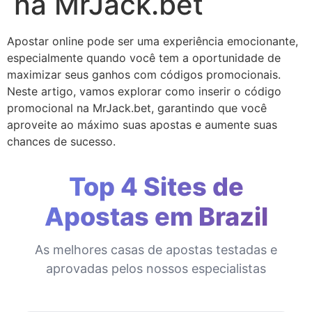
na MrJack.bet
Apostar online pode ser uma experiência emocionante,
especialmente quando você tem a oportunidade de
maximizar seus ganhos com códigos promocionais.
Neste artigo, vamos explorar como inserir o código
promocional na MrJack.bet, garantindo que você
aproveite ao máximo suas apostas e aumente suas
chances de sucesso.
Top 4 Sites de
Apostas em Brazil
As melhores casas de apostas testadas e
aprovadas pelos nossos especialistas