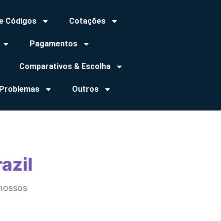
e Códigos
Cotações
Pagamentos
Comparativos & Escolha
& Problemas
Outros
azil
 nossos