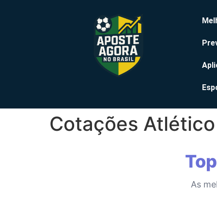
Mel
Pre
Apli
Esp
Cotações Atlético
Top
As mel