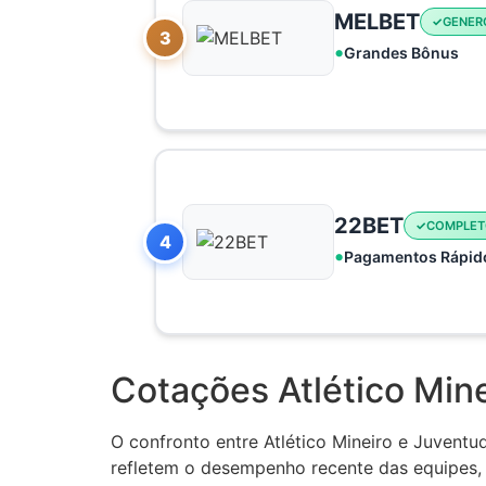
MELBET
GENER
3
Grandes Bônus
22BET
COMPLE
4
Pagamentos Rápid
Cotações Atlético Min
O confronto entre Atlético Mineiro e Juven
refletem o desempenho recente das equipes, 