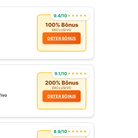
9.4/10
★★★★★
100% Bônus
EXCLUSIVO
OBTER BÔNUS
9.1/10
★★★★★
200% Bônus
EXCLUSIVO
Vivo
OBTER BÔNUS
8.9/10
★★★★★