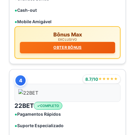
Cash-out
Mobile Amigável
Bônus Max
EXCLUSIVO
OBTER BÔNUS
8.7/10
★★★★★
4
22BET
COMPLETO
Pagamentos Rápidos
Suporte Especializado