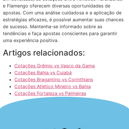
e Flamengo oferecem diversas oportunidades de
apostas. Com uma análise cuidadosa e a aplicação de
estratégias eficazes, é possível aumentar suas chances
de sucesso. Mantenha-se informado sobre as
tendências e faça apostas conscientes para garantir
uma experiência positiva.
Artigos relacionados:
Cotações Grêmio vs Vasco da Gama
Cotações Bahia vs Cuiabá
Cotações Bragantino vs Corinthians
Cotações Atlético Mineiro vs Bahia
Cotações Fortaleza vs Palmeiras