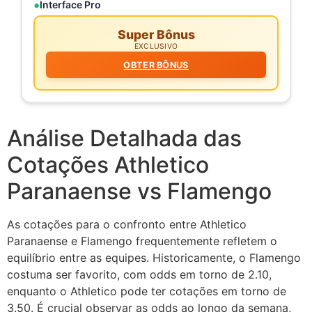
Interface Pro
Super Bônus
EXCLUSIVO
OBTER BÔNUS
Análise Detalhada das
Cotações Athletico
Paranaense vs Flamengo
As cotações para o confronto entre Athletico
Paranaense e Flamengo frequentemente refletem o
equilíbrio entre as equipes. Historicamente, o Flamengo
costuma ser favorito, com odds em torno de 2.10,
enquanto o Athletico pode ter cotações em torno de
3.50. É crucial observar as odds ao longo da semana,