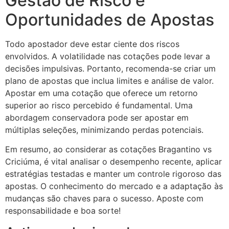
Gestão de Risco e
Oportunidades de Apostas
Todo apostador deve estar ciente dos riscos
envolvidos. A volatilidade nas cotações pode levar a
decisões impulsivas. Portanto, recomenda-se criar um
plano de apostas que inclua limites e análise de valor.
Apostar em uma cotação que oferece um retorno
superior ao risco percebido é fundamental. Uma
abordagem conservadora pode ser apostar em
múltiplas seleções, minimizando perdas potenciais.
Em resumo, ao considerar as cotações Bragantino vs
Criciúma, é vital analisar o desempenho recente, aplicar
estratégias testadas e manter um controle rigoroso das
apostas. O conhecimento do mercado e a adaptação às
mudanças são chaves para o sucesso. Aposte com
responsabilidade e boa sorte!