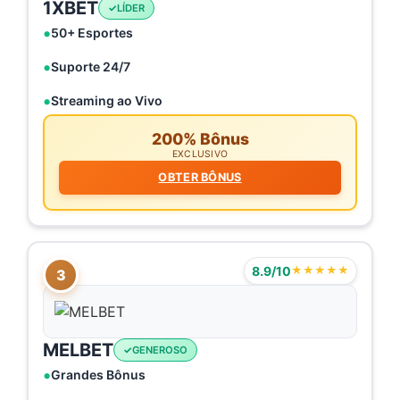
1XBET
LÍDER
50+ Esportes
Suporte 24/7
Streaming ao Vivo
200% Bônus
EXCLUSIVO
OBTER BÔNUS
8.9/10
★★★★★
3
MELBET
GENEROSO
Grandes Bônus