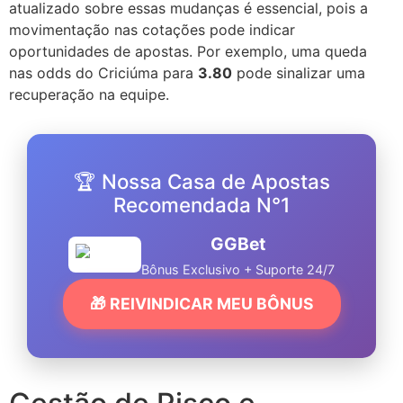
atualizado sobre essas mudanças é essencial, pois a
movimentação nas cotações pode indicar
oportunidades de apostas. Por exemplo, uma queda
nas odds do Criciúma para
3.80
pode sinalizar uma
recuperação na equipe.
🏆 Nossa Casa de Apostas
Recomendada N°1
GGBet
Bônus Exclusivo + Suporte 24/7
🎁 REIVINDICAR MEU BÔNUS