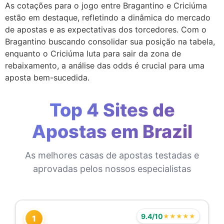
As cotações para o jogo entre Bragantino e Criciúma
estão em destaque, refletindo a dinâmica do mercado
de apostas e as expectativas dos torcedores. Com o
Bragantino buscando consolidar sua posição na tabela,
enquanto o Criciúma luta para sair da zona de
rebaixamento, a análise das odds é crucial para uma
aposta bem-sucedida.
Top 4 Sites de
Apostas em Brazil
As melhores casas de apostas testadas e
aprovadas pelos nossos especialistas
9.4/10
★★★★★
1