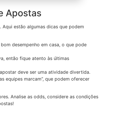
de Apostas
a. Aqui estão algumas dicas que podem
 um bom desempenho em casa, o que pode
, então fique atento às últimas
apostar deve ser uma atividade divertida.
 as equipes marcam”, que podem oferecer
s. Analise as odds, considere as condições
ostas!