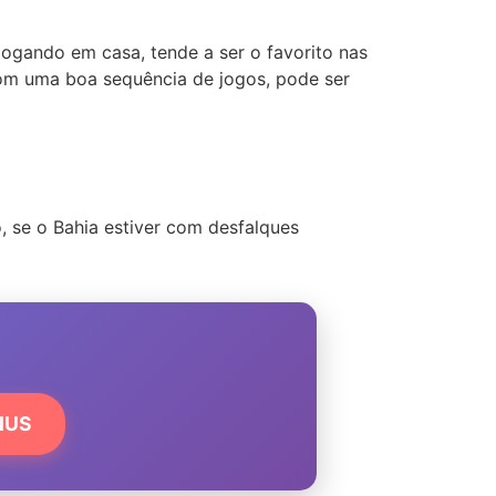
ogando em casa, tende a ser o favorito nas
com uma boa sequência de jogos, pode ser
 se o Bahia estiver com desfalques
NUS