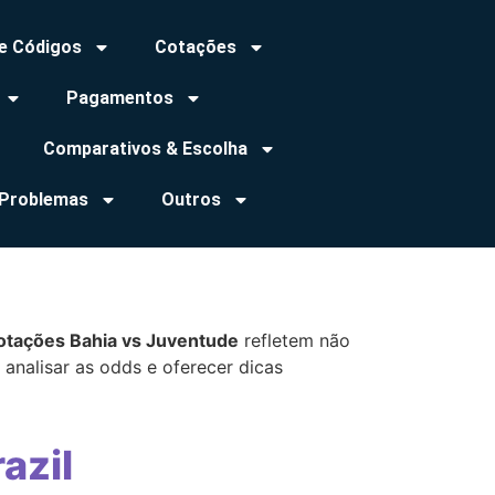
e Códigos
Cotações
Pagamentos
Comparativos & Escolha
& Problemas
Outros
otações Bahia vs Juventude
refletem não
nalisar as odds e oferecer dicas
azil