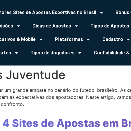
hores Sites de Apostas Esportivas no Brasil
Bônus 
visões
Dicas de Apostas
Tipos de Apostas
cativos & Mobile
Plataformas
Cadastro
ortes
Tipos de Jogadores
Confiabilidade 
s Juventude
er um grande embate no cenário do futebol brasileiro. As
c
m as expectativas dos apostadores. Neste artigo, vamos a
 confronto.
 4 Sites de Apostas em Br