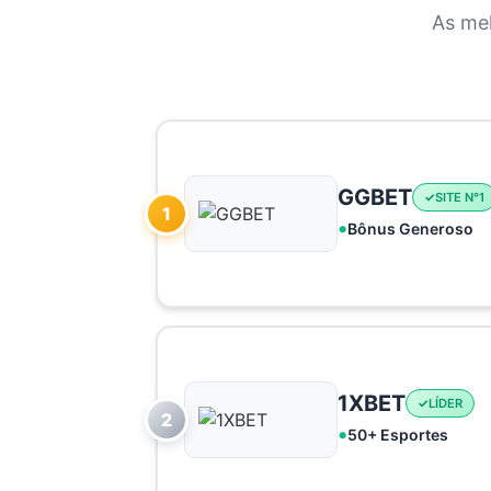
As mel
GGBET
SITE N°1
1
Bônus Generoso
1XBET
LÍDER
2
50+ Esportes