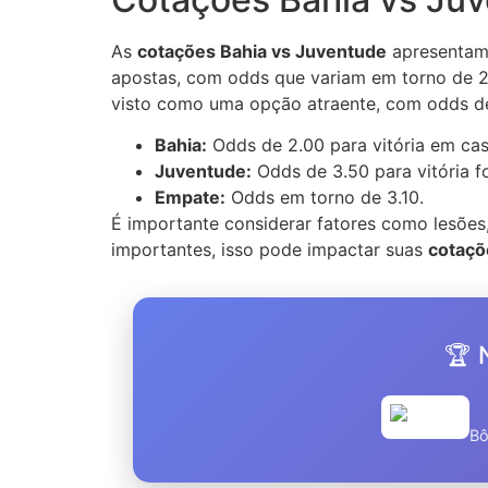
As
cotações Bahia vs Juventude
apresentam 
apostas, com odds que variam em torno de 2.
visto como uma opção atraente, com odds de
Bahia:
Odds de 2.00 para vitória em cas
Juventude:
Odds de 3.50 para vitória fo
Empate:
Odds em torno de 3.10.
É importante considerar fatores como lesõe
importantes, isso pode impactar suas
cotaçõ
🏆 
Bô