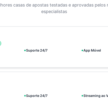
hores casas de apostas testadas e aprovadas pelos
especialistas
Suporte 24/7
App Móvel
Suporte 24/7
Streaming ao 