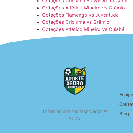
Cotações Criciúma vs Vasco da Gama
Cotações Atlético Mineiro vs Grêmio
Cotações Flamengo vs Juventude
Cotações Criciúma vs Grêmio
Cotações Atlético Mineiro vs Cuiabá
So
Equip
Conta
Todos os direitos reservados
©
Blog
2025.