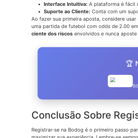
Interface Intuitiva:
A plataforma é fácil
Suporte ao Cliente:
Conta com um suport
Ao fazer sua primeira aposta, considere usar
uma partida de futebol com odds de 2.00 em
ciente dos riscos
envolvidos e nunca aposte
🏆 
Bô
Conclusão Sobre Regis
Registrar-se na Bodog é o primeiro passo par
maximizar sua experiência. Lembre-se sempre 