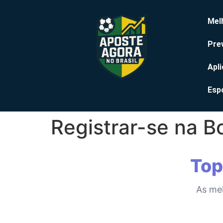
Mel
Pre
Apli
Esp
Registrar-se na 
Top
As mel