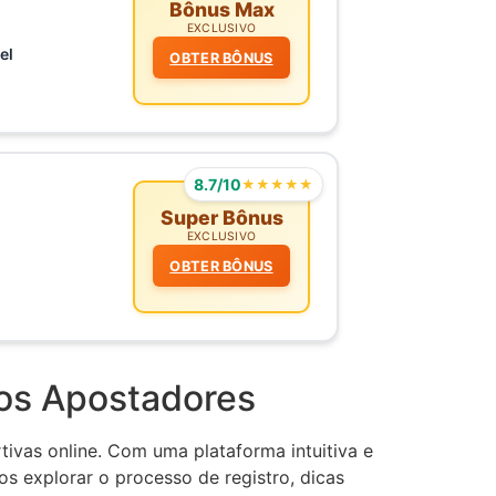
Bônus Max
EXCLUSIVO
el
OBTER BÔNUS
8.7/10
★★★★★
Super Bônus
EXCLUSIVO
OBTER BÔNUS
os Apostadores
ivas online. Com uma plataforma intuitiva e
os explorar o processo de registro, dicas