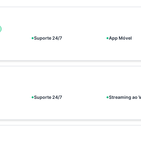
Suporte 24/7
App Móvel
Suporte 24/7
Streaming ao 