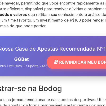
 de navegar, permitindo que você encontre rapidamente as 
e eficiente, disponível para resolver dúvidas e problemas
odds e valores
que reflitam seu conhecimento e análise d
 um time favorito, um investimento de R$100 pode render 
 mais do que pode perder.
Nossa Casa de Apostas Recomendada N°1
GGBet
🎁 REIVINDICAR MEU BÔ
nus Exclusivo + Suporte 24/7
trar-se na Bodog
a uma jornada emocionante nas apostas desportivas. Utiliz
de apostar de forma responsável e estar ciente dos riscos