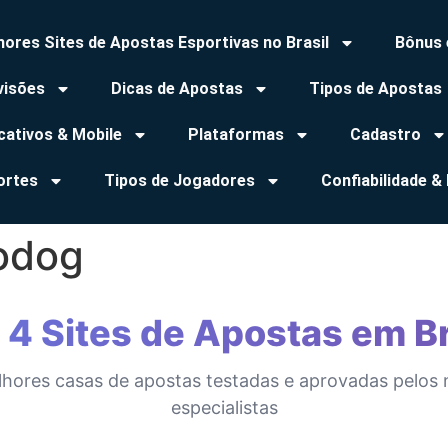
hores Sites de Apostas Esportivas no Brasil
Bônus 
visões
Dicas de Apostas
Tipos de Apostas
cativos & Mobile
Plataformas
Cadastro
ortes
Tipos de Jogadores
Confiabilidade 
Bodog
 4 Sites de Apostas em Br
hores casas de apostas testadas e aprovadas pelos
especialistas