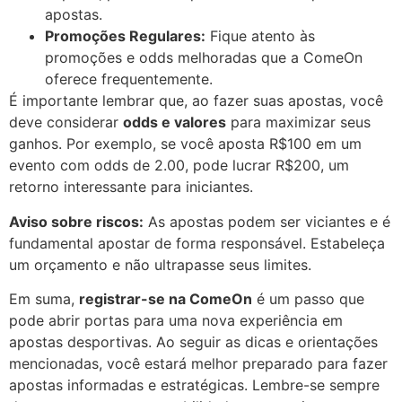
apostas.
Promoções Regulares:
Fique atento às
promoções e odds melhoradas que a ComeOn
oferece frequentemente.
É importante lembrar que, ao fazer suas apostas, você
deve considerar
odds e valores
para maximizar seus
ganhos. Por exemplo, se você aposta R$100 em um
evento com odds de 2.00, pode lucrar R$200, um
retorno interessante para iniciantes.
Aviso sobre riscos:
As apostas podem ser viciantes e é
fundamental apostar de forma responsável. Estabeleça
um orçamento e não ultrapasse seus limites.
Em suma,
registrar-se na ComeOn
é um passo que
pode abrir portas para uma nova experiência em
apostas desportivas. Ao seguir as dicas e orientações
mencionadas, você estará melhor preparado para fazer
apostas informadas e estratégicas. Lembre-se sempre