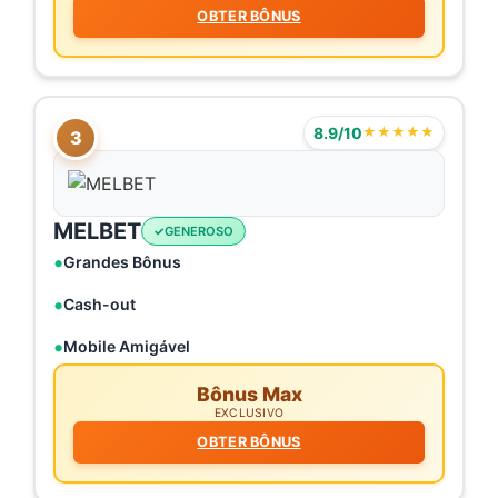
OBTER BÔNUS
8.9/10
★★★★★
3
MELBET
GENEROSO
Grandes Bônus
Cash-out
Mobile Amigável
Bônus Max
EXCLUSIVO
OBTER BÔNUS