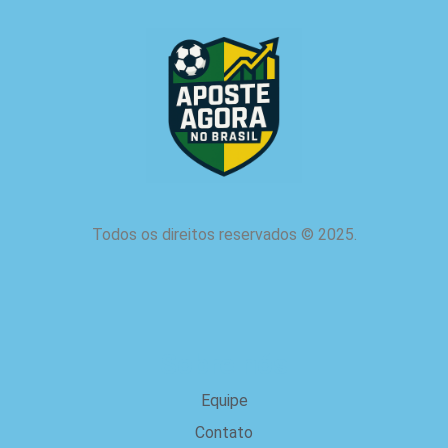
Todos os direitos reservados
©
2025.
Sobre nós
Equipe
Contato