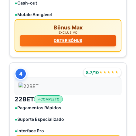
Cash-out
Mobile Amigável
Bônus Max
EXCLUSIVO
OBTER BÔNUS
8.7/10
★★★★★
4
22BET
COMPLETO
Pagamentos Rápidos
Suporte Especializado
Interface Pro