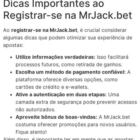
Dicas Importantes ao
Registrar-se na MrJack.bet
Ao
registrar-se na MrJack.bet
, é crucial considerar
algumas dicas que podem otimizar sua experiência de
apostas:
Utilize informações verdadeiras:
Isso facilitará
processos futuros, como retirada de ganhos.
Escolha um método de pagamento confiável:
A
plataforma oferece diversas opções, como
cartões de crédito e e-wallets.
Ative a autenticação em duas etapas:
Uma
camada extra de segurança pode prevenir acessos
não autorizados.
Aproveite bônus de boas-vindas:
A MrJack.bet
costuma oferecer promoções para novos usuários.
Fique atento!
Além disso, é importante ter em mente que as apostas