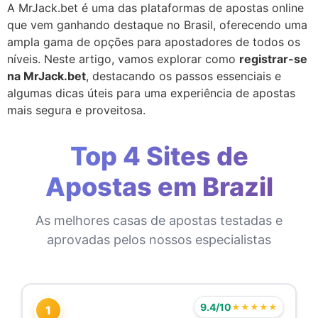
A MrJack.bet é uma das plataformas de apostas online
que vem ganhando destaque no Brasil, oferecendo uma
ampla gama de opções para apostadores de todos os
níveis. Neste artigo, vamos explorar como
registrar-se
na MrJack.bet
, destacando os passos essenciais e
algumas dicas úteis para uma experiência de apostas
mais segura e proveitosa.
Top 4 Sites de
Apostas em Brazil
As melhores casas de apostas testadas e
aprovadas pelos nossos especialistas
9.4/10
★★★★★
1