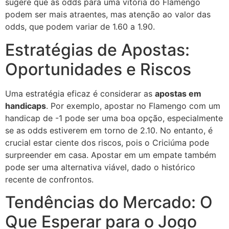
sugere que as odds para uma vitória do Flamengo
podem ser mais atraentes, mas atenção ao valor das
odds, que podem variar de 1.60 a 1.90.
Estratégias de Apostas:
Oportunidades e Riscos
Uma estratégia eficaz é considerar as
apostas em
handicaps
. Por exemplo, apostar no Flamengo com um
handicap de -1 pode ser uma boa opção, especialmente
se as odds estiverem em torno de 2.10. No entanto, é
crucial estar ciente dos riscos, pois o Criciúma pode
surpreender em casa. Apostar em um empate também
pode ser uma alternativa viável, dado o histórico
recente de confrontos.
Tendências do Mercado: O
Que Esperar para o Jogo