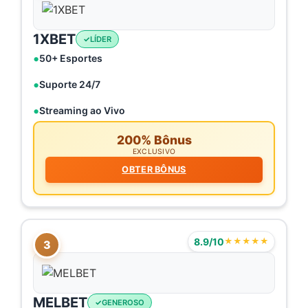
1XBET
LÍDER
50+ Esportes
Suporte 24/7
Streaming ao Vivo
200% Bônus
EXCLUSIVO
OBTER BÔNUS
8.9/10
★★★★★
3
MELBET
GENEROSO