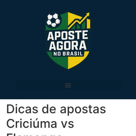
Dicas de apostas
Criciúma vs