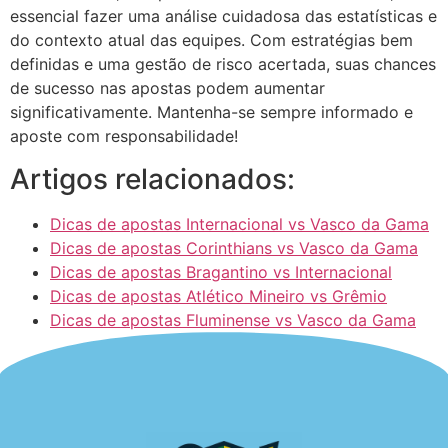
essencial fazer uma análise cuidadosa das estatísticas e
do contexto atual das equipes. Com estratégias bem
definidas e uma gestão de risco acertada, suas chances
de sucesso nas apostas podem aumentar
significativamente. Mantenha-se sempre informado e
aposte com responsabilidade!
Artigos relacionados:
Dicas de apostas Internacional vs Vasco da Gama
Dicas de apostas Corinthians vs Vasco da Gama
Dicas de apostas Bragantino vs Internacional
Dicas de apostas Atlético Mineiro vs Grêmio
Dicas de apostas Fluminense vs Vasco da Gama