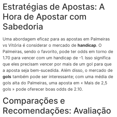
Estratégias de Apostas: A
Hora de Apostar com
Sabedoria
Uma abordagem eficaz para as apostas em Palmeiras
vs Vitória é considerar o mercado de
handicap
. O
Palmeiras, sendo o favorito, pode ter odds em torno de
1.70 para vencer com um handicap de -1. Isso significa
que eles precisam vencer por mais de um gol para que
a aposta seja bem-sucedida. Além disso, o mercado de
gols
também pode ser interessante; com uma média de
gols alta do Palmeiras, uma aposta em « Mais de 2,5
gols » pode oferecer boas odds de 2.10.
Comparações e
Recomendações: Avaliação