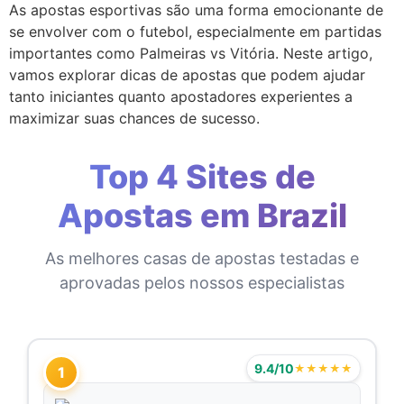
As apostas esportivas são uma forma emocionante de
se envolver com o futebol, especialmente em partidas
importantes como Palmeiras vs Vitória. Neste artigo,
vamos explorar dicas de apostas que podem ajudar
tanto iniciantes quanto apostadores experientes a
maximizar suas chances de sucesso.
Top 4 Sites de
Apostas em Brazil
As melhores casas de apostas testadas e
aprovadas pelos nossos especialistas
9.4/10
★★★★★
1