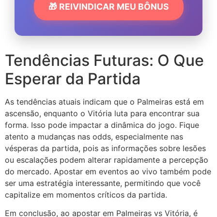
🎁 REIVINDICAR MEU BÔNUS
Tendências Futuras: O Que
Esperar da Partida
As tendências atuais indicam que o Palmeiras está em
ascensão, enquanto o Vitória luta para encontrar sua
forma. Isso pode impactar a dinâmica do jogo. Fique
atento a mudanças nas odds, especialmente nas
vésperas da partida, pois as informações sobre lesões
ou escalações podem alterar rapidamente a percepção
do mercado. Apostar em eventos ao vivo também pode
ser uma estratégia interessante, permitindo que você
capitalize em momentos críticos da partida.
Em conclusão, ao apostar em Palmeiras vs Vitória, é