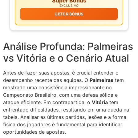
Super Bônus
EXCLUSIVO
OBTER BÔNUS
Análise Profunda: Palmeiras
vs Vitória e o Cenário Atual
Antes de fazer suas apostas, é crucial entender o
desempenho recente das equipes. O
Palmeiras
tem
mostrado uma consistência impressionante no
Campeonato Brasileiro, com uma defesa sólida e
ataque eficiente. Em contrapartida, o
Vitória
tem
enfrentado dificuldades, resultando em uma queda na
tabela. Analisar as últimas partidas, lesões e a forma
física dos jogadores é fundamental para identificar
oportunidades de apostas.