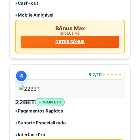
Cash-out
Mobile Amigável
Bônus Max
EXCLUSIVO
OBTER BÔNUS
8.7/10
★★★★★
4
22BET
COMPLETO
Pagamentos Rápidos
Suporte Especializado
Interface Pro