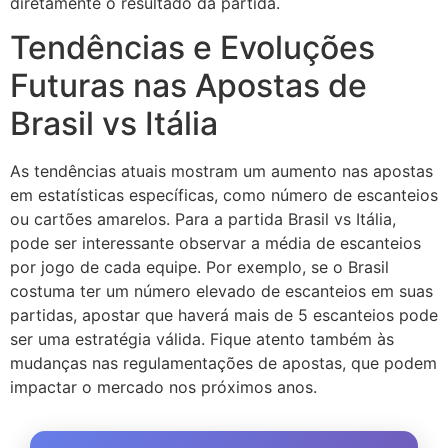
diretamente o resultado da partida.
Tendências e Evoluções
Futuras nas Apostas de
Brasil vs Itália
As tendências atuais mostram um aumento nas apostas
em estatísticas específicas, como número de escanteios
ou cartões amarelos. Para a partida Brasil vs Itália,
pode ser interessante observar a média de escanteios
por jogo de cada equipe. Por exemplo, se o Brasil
costuma ter um número elevado de escanteios em suas
partidas, apostar que haverá mais de 5 escanteios pode
ser uma estratégia válida. Fique atento também às
mudanças nas regulamentações de apostas, que podem
impactar o mercado nos próximos anos.