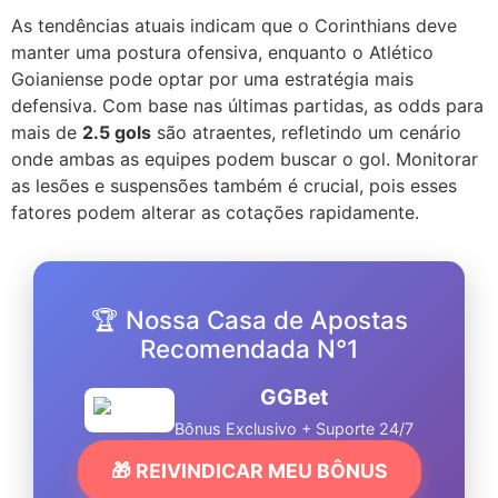
As tendências atuais indicam que o Corinthians deve
manter uma postura ofensiva, enquanto o Atlético
Goianiense pode optar por uma estratégia mais
defensiva. Com base nas últimas partidas, as odds para
mais de
2.5 gols
são atraentes, refletindo um cenário
onde ambas as equipes podem buscar o gol. Monitorar
as lesões e suspensões também é crucial, pois esses
fatores podem alterar as cotações rapidamente.
🏆 Nossa Casa de Apostas
Recomendada N°1
GGBet
Bônus Exclusivo + Suporte 24/7
🎁 REIVINDICAR MEU BÔNUS