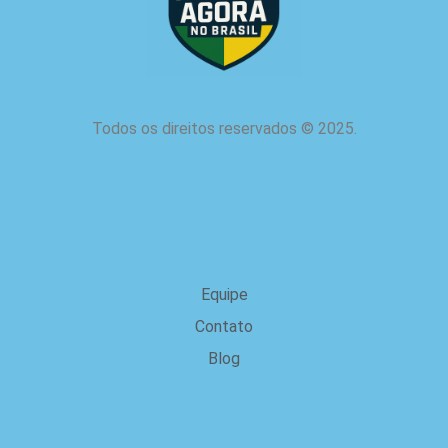
Todos os direitos reservados
©
2025.
Sobre nós
Equipe
Contato
Blog