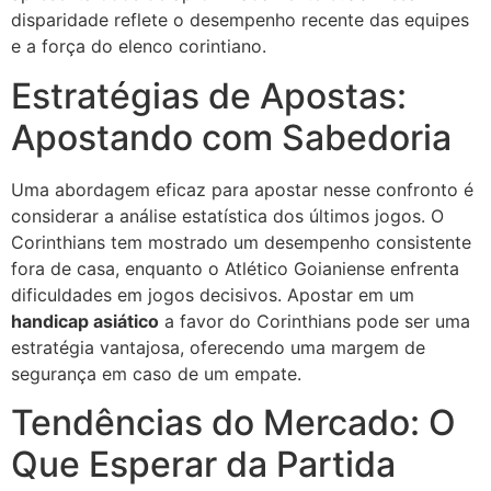
disparidade reflete o desempenho recente das equipes
e a força do elenco corintiano.
Estratégias de Apostas:
Apostando com Sabedoria
Uma abordagem eficaz para apostar nesse confronto é
considerar a análise estatística dos últimos jogos. O
Corinthians tem mostrado um desempenho consistente
fora de casa, enquanto o Atlético Goianiense enfrenta
dificuldades em jogos decisivos. Apostar em um
handicap asiático
a favor do Corinthians pode ser uma
estratégia vantajosa, oferecendo uma margem de
segurança em caso de um empate.
Tendências do Mercado: O
Que Esperar da Partida