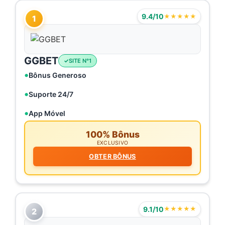
9.4/10
★★★★★
1
GGBET
SITE N°1
Bônus Generoso
Suporte 24/7
App Móvel
100% Bônus
EXCLUSIVO
OBTER BÔNUS
9.1/10
★★★★★
2