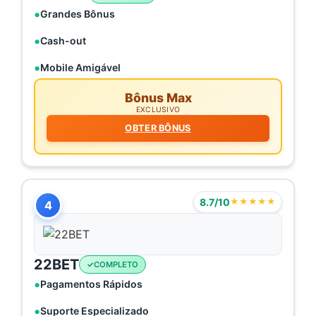
Grandes Bônus
Cash-out
Mobile Amigável
Bônus Max
EXCLUSIVO
OBTER BÔNUS
8.7/10
★★★★★
4
22BET
COMPLETO
Pagamentos Rápidos
Suporte Especializado