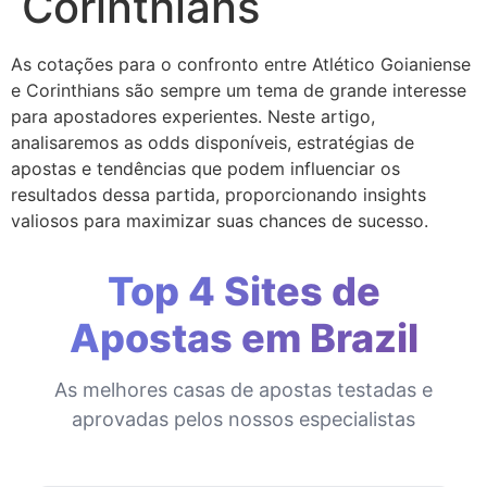
Corinthians
As cotações para o confronto entre Atlético Goianiense
e Corinthians são sempre um tema de grande interesse
para apostadores experientes. Neste artigo,
analisaremos as odds disponíveis, estratégias de
apostas e tendências que podem influenciar os
resultados dessa partida, proporcionando insights
valiosos para maximizar suas chances de sucesso.
Top 4 Sites de
Apostas em Brazil
As melhores casas de apostas testadas e
aprovadas pelos nossos especialistas