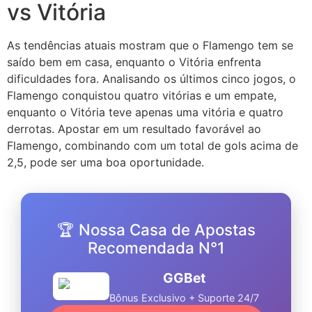
vs Vitória
As tendências atuais mostram que o Flamengo tem se
saído bem em casa, enquanto o Vitória enfrenta
dificuldades fora. Analisando os últimos cinco jogos, o
Flamengo conquistou quatro vitórias e um empate,
enquanto o Vitória teve apenas uma vitória e quatro
derrotas. Apostar em um resultado favorável ao
Flamengo, combinando com um total de gols acima de
2,5, pode ser uma boa oportunidade.
🏆 Nossa Casa de Apostas
Recomendada N°1
GGBet
Bônus Exclusivo + Suporte 24/7