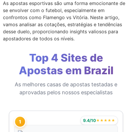
As apostas esportivas são uma forma emocionante de
se envolver com o futebol, especialmente em
confrontos como Flamengo vs Vitória. Neste artigo,
vamos analisar as cotações, estratégias e tendências
desse duelo, proporcionando insights valiosos para
apostadores de todos os níveis.
Top 4 Sites de
Apostas em Brazil
As melhores casas de apostas testadas e
aprovadas pelos nossos especialistas
9.4/10
★★★★★
1