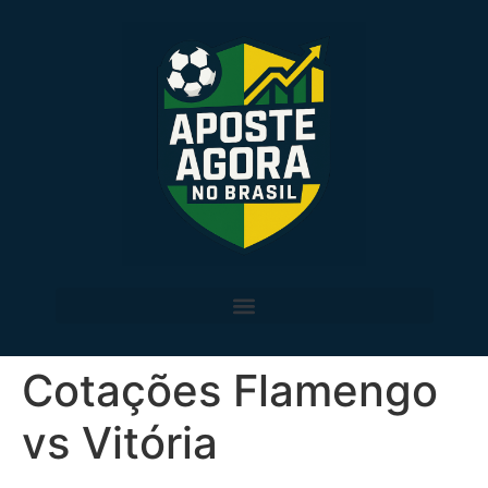
Cotações Flamengo
vs Vitória