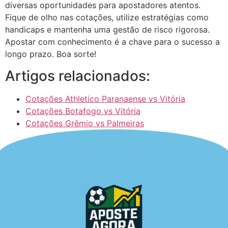
diversas oportunidades para apostadores atentos.
Fique de olho nas cotações, utilize estratégias como
handicaps e mantenha uma gestão de risco rigorosa.
Apostar com conhecimento é a chave para o sucesso a
longo prazo. Boa sorte!
Artigos relacionados:
Cotações Athletico Paranaense vs Vitória
Cotações Botafogo vs Vitória
Cotações Grêmio vs Palmeiras