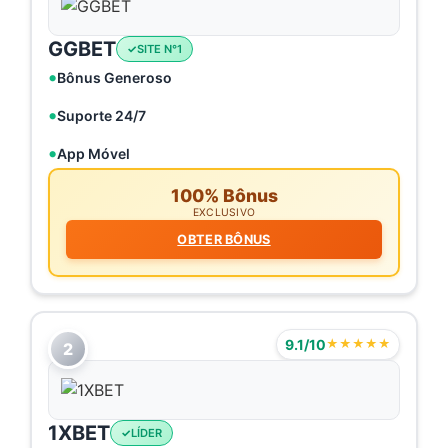
GGBET
SITE N°1
Bônus Generoso
Suporte 24/7
App Móvel
100% Bônus
EXCLUSIVO
OBTER BÔNUS
9.1/10
★★★★★
2
1XBET
LÍDER