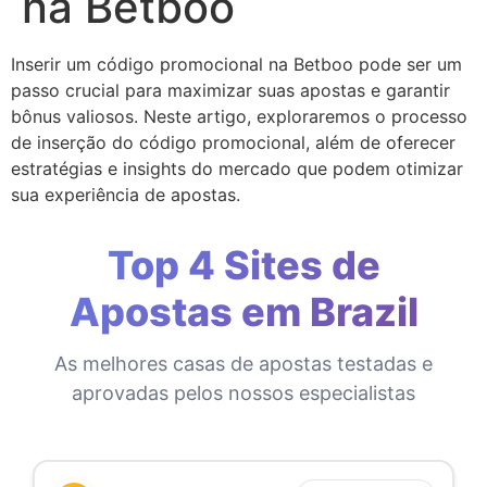
na Betboo
Inserir um código promocional na Betboo pode ser um
passo crucial para maximizar suas apostas e garantir
bônus valiosos. Neste artigo, exploraremos o processo
de inserção do código promocional, além de oferecer
estratégias e insights do mercado que podem otimizar
sua experiência de apostas.
Top 4 Sites de
Apostas em Brazil
As melhores casas de apostas testadas e
aprovadas pelos nossos especialistas