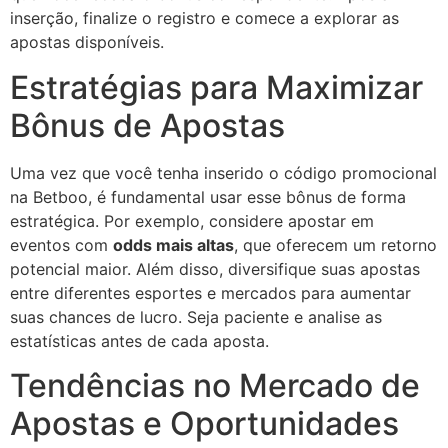
inserção, finalize o registro e comece a explorar as
apostas disponíveis.
Estratégias para Maximizar
Bônus de Apostas
Uma vez que você tenha inserido o código promocional
na Betboo, é fundamental usar esse bônus de forma
estratégica. Por exemplo, considere apostar em
eventos com
odds mais altas
, que oferecem um retorno
potencial maior. Além disso, diversifique suas apostas
entre diferentes esportes e mercados para aumentar
suas chances de lucro. Seja paciente e analise as
estatísticas antes de cada aposta.
Tendências no Mercado de
Apostas e Oportunidades