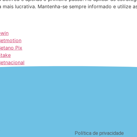
 mais lucrativa. Mantenha-se sempre informado e utilize a
bwin
Betmotion
Betano Pix
Stake
etnacional
bre nós
Jurídica
e
Política de privacidade