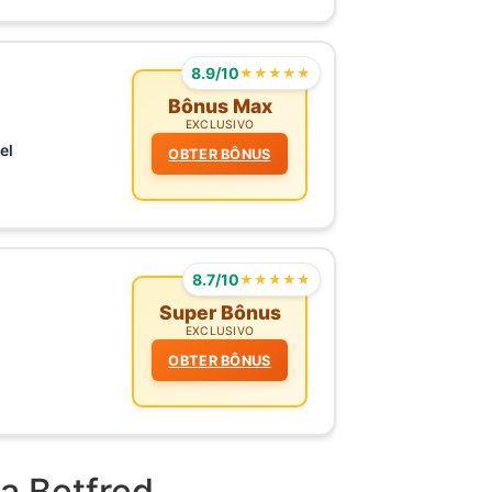
8.9/10
★★★★★
Bônus Max
EXCLUSIVO
el
OBTER BÔNUS
8.7/10
★★★★★
Super Bônus
EXCLUSIVO
OBTER BÔNUS
a Betfred