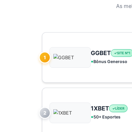
As mel
GGBET
SITE N°1
1
Bônus Generoso
1XBET
LÍDER
2
50+ Esportes