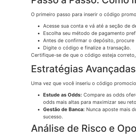
O primeiro passo para inserir o código promo
Acesse sua conta e vá até a seção de d
Escolha seu método de pagamento pref
Antes de confirmar o depósito, procure
Digite o código e finalize a transação.
Certifique-se de que o código esteja correto
Estratégias Avançada
Uma vez que você inseriu o código promociona
Estude as Odds:
Compare as odds ofere
odds mais altas para maximizar seu reto
Gestão de Banca:
Nunca aposte mais do 
sucesso.
Análise de Risco e Op