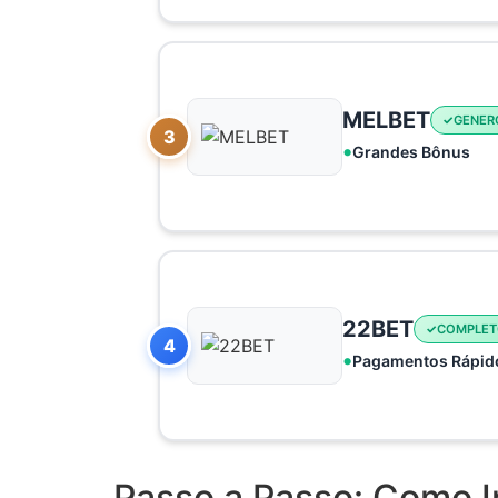
MELBET
GENER
3
Grandes Bônus
22BET
COMPLE
4
Pagamentos Rápid
Passo a Passo: Como I