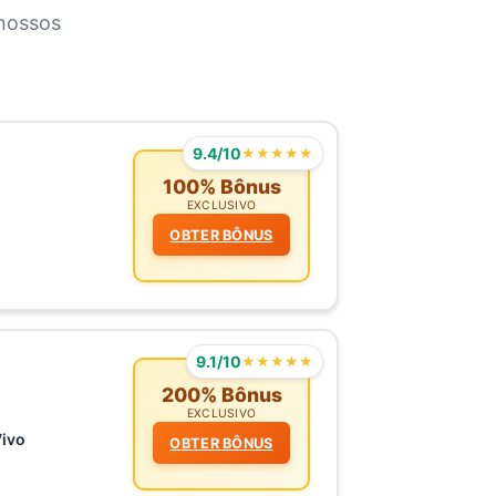
 nossos
9.4/10
★★★★★
100% Bônus
EXCLUSIVO
OBTER BÔNUS
9.1/10
★★★★★
200% Bônus
EXCLUSIVO
Vivo
OBTER BÔNUS