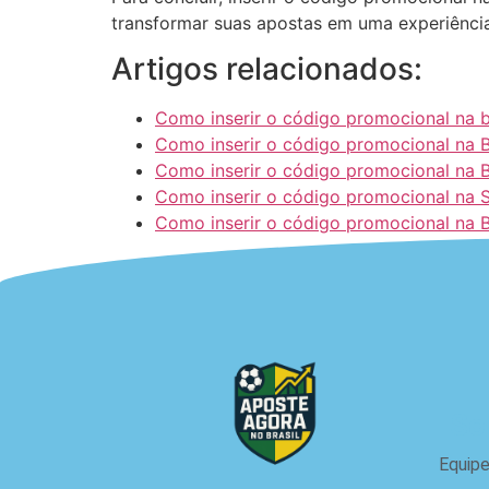
transformar suas apostas em uma experiência
Artigos relacionados:
Como inserir o código promocional na 
Como inserir o código promocional na 
Como inserir o código promocional na 
Como inserir o código promocional na 
Como inserir o código promocional na B
So
Equip