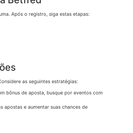
uma. Após o registro, siga estas etapas:
ções
onsidere as seguintes estratégias:
 um bônus de aposta, busque por eventos com
as apostas e aumentar suas chances de