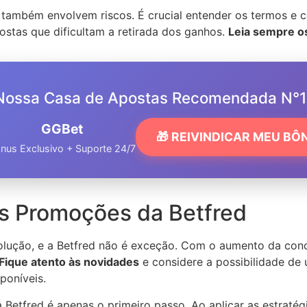
ambém envolvem riscos. É crucial entender os termos e 
ostas que dificultam a retirada dos ganhos.
Leia sempre o
Nossa Casa de Apostas Recomendada N°1
GGBet
🎁 REIVINDICAR MEU BÔ
nus Exclusivo + Suporte 24/7
s Promoções da Betfred
lução, e a Betfred não é exceção. Com o aumento da conc
Fique atento às novidades
e considere a possibilidade de u
poníveis.
a Betfred é apenas o primeiro passo. Ao aplicar as estratég