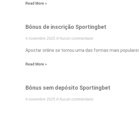
Read More »
Bônus de inscrição Sportingbet
4 novembre 2025
Aucun commentaire
Apostar online se tornou uma das formas mais populares
Read More »
Bônus sem depósito Sportingbet
4 novembre 2025
Aucun commentaire
O mundo das apostas esportivas é repleto de oportunida
Read More »