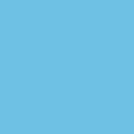
sports markets and