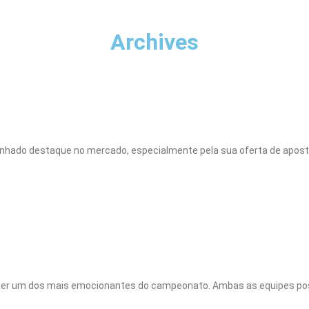
Archives
nhado destaque no mercado, especialmente pela sua oferta de apost
e ser um dos mais emocionantes do campeonato. Ambas as equipes po