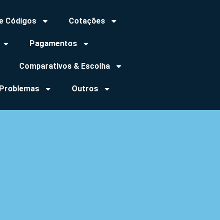
e Códigos
Cotações
Pagamentos
Comparativos & Escolha
& Problemas
Outros