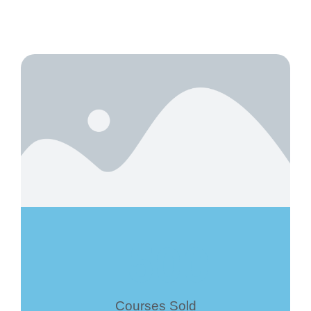
+
500
Courses Sold