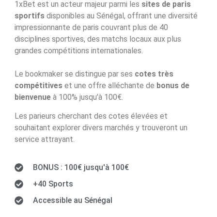
1xBet est un acteur majeur parmi les
sites de paris
sportifs
disponibles au Sénégal, offrant une diversité
impressionnante de paris couvrant plus de 40
disciplines sportives, des matchs locaux aux plus
grandes compétitions internationales.
Le bookmaker se distingue par ses
cotes très
compétitives
et une offre alléchante de
bonus de
bienvenue
à 100% jusqu’à 100€.
Les parieurs cherchant des cotes élevées et
souhaitant explorer divers marchés y trouveront un
service attrayant.
BONUS : 100€ jusqu'à 100€
+40 Sports
Accessible au Sénégal