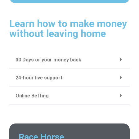
Learn how to make money
without leaving home
30 Days or your money back
24-hour live support
Online Betting
Race Horse