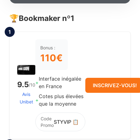
🏆
Bookmaker nº1
1
Bonus :
110€
Interface inégalée
+
9.5
/10
INSCRIVEZ-VOUS!
en France
Avis
Cotes plus élevées
+
Unibet
que la moyenne
Code
STYVIP
📋
Promo