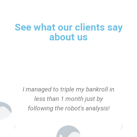
See what our clients say
about us
g
I managed to triple my bankroll in
less than 1 month just by
following the robot's analysis!