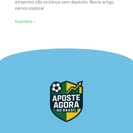
atraentes são os bônus sem depósito. Neste artigo,
vamos explorar
Read More »