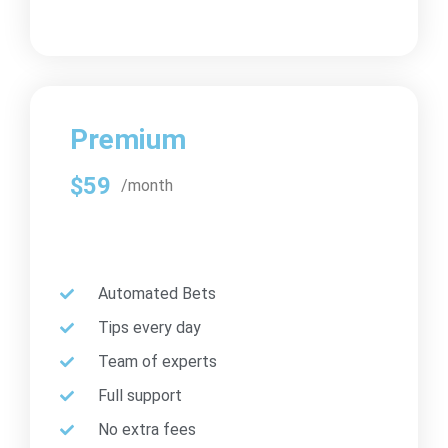
Premium
$59
/month
Automated Bets
Tips every day
Team of experts
Full support
No extra fees