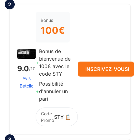
2
Bonus :
100€
Bonus de
bienvenue de
+
100€ avec le
9.0
INSCRIVEZ-VOUS!
/10
code STY
Avis
Possibilité
Betclic
+
d'annuler un
pari
Code
STY
📋
Promo
3