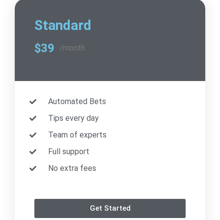
Standard
$39
/month
Automated Bets
Tips every day
Team of experts
Full support
No extra fees
Get Started