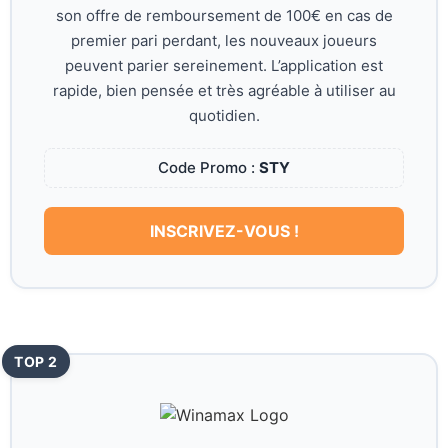
son offre de remboursement de 100€ en cas de
premier pari perdant, les nouveaux joueurs
peuvent parier sereinement. L’application est
rapide, bien pensée et très agréable à utiliser au
quotidien.
Code Promo :
STY
INSCRIVEZ-VOUS !
TOP 2