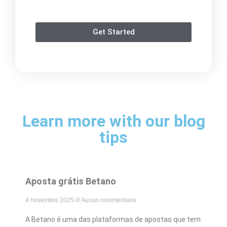
Get Started
Learn more with our blog
tips
Aposta grátis Betano
4 novembre 2025
Aucun commentaire
A Betano é uma das plataformas de apostas que tem