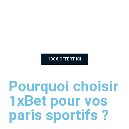
100€ OFFERT ICI
Pourquoi choisir
1xBet pour vos
paris sportifs ?