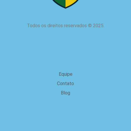
Todos os direitos reservados
©
2025.
Sobre nós
Equipe
Contato
Blog
Jurídica