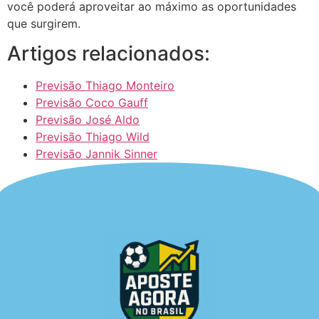
você poderá aproveitar ao máximo as oportunidades
que surgirem.
Artigos relacionados:
Previsão Thiago Monteiro
Previsão Coco Gauff
Previsão José Aldo
Previsão Thiago Wild
Previsão Jannik Sinner