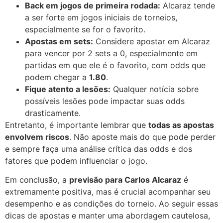
Back em jogos de primeira rodada:
Alcaraz tende
a ser forte em jogos iniciais de torneios,
especialmente se for o favorito.
Apostas em sets:
Considere apostar em Alcaraz
para vencer por 2 sets a 0, especialmente em
partidas em que ele é o favorito, com odds que
podem chegar a
1.80
.
Fique atento a lesões:
Qualquer notícia sobre
possíveis lesões pode impactar suas odds
drasticamente.
Entretanto, é importante lembrar que
todas as apostas
envolvem riscos
. Não aposte mais do que pode perder
e sempre faça uma análise crítica das odds e dos
fatores que podem influenciar o jogo.
Em conclusão, a
previsão para Carlos Alcaraz
é
extremamente positiva, mas é crucial acompanhar seu
desempenho e as condições do torneio. Ao seguir essas
dicas de apostas e manter uma abordagem cautelosa,