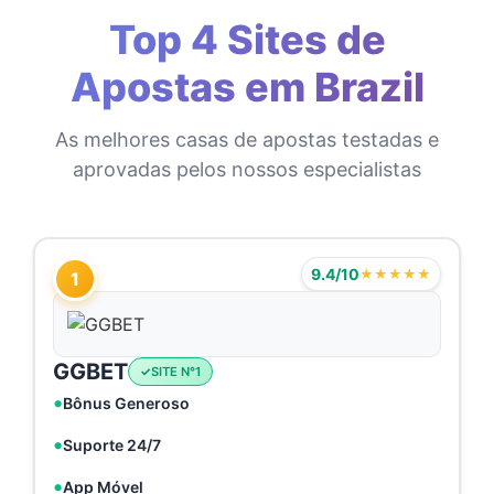
Top 4 Sites de
Apostas em Brazil
As melhores casas de apostas testadas e
aprovadas pelos nossos especialistas
9.4/10
★★★★★
1
GGBET
SITE N°1
Bônus Generoso
Suporte 24/7
App Móvel