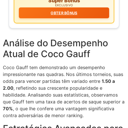
Super Bônus
EXCLUSIVO
OBTER BÔNUS
Análise do Desempenho
Atual de Coco Gauff
Coco Gauff tem demonstrado um desempenho
impressionante nas quadras. Nos últimos torneios, suas
odds para vencer partidas têm variado entre
1.50 a
2.00
, refletindo sua crescente popularidade e
habilidade. Analisando suas estatísticas, observamos
que Gauff tem uma taxa de acertos de saque superior a
70%
, o que lhe confere uma vantagem significativa
contra adversárias de menor ranking.