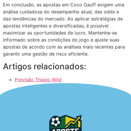
Em conclusão, as apostas em Coco Gauff exigem uma
análise cuidadosa do desempenho atual, das odds e
das tendências do mercado. Ao aplicar estratégias de
apostas inteligentes e diversificadas, é possível
maximizar as oportunidades de lucro. Mantenha-se
informado sobre as condições do jogo e ajuste suas
apostas de acordo com as análises mais recentes para
garantir uma gestão de risco eficiente.
Artigos relacionados:
Previsão Thiago Wild