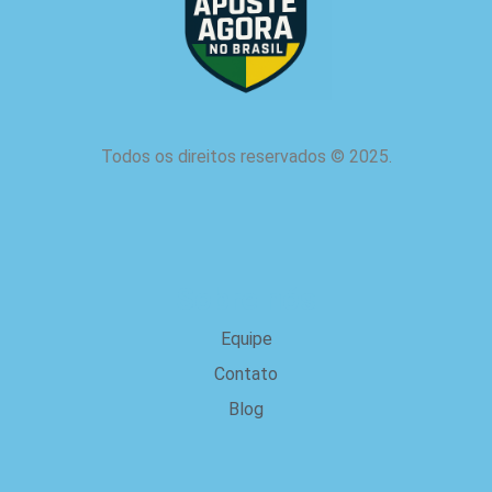
Todos os direitos reservados
©
2025.
Sobre nós
Equipe
Contato
Blog