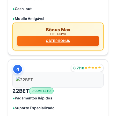
Cash-out
Mobile Amigável
Bônus Max
EXCLUSIVO
OBTER BÔNUS
8.7/10
★★★★★
4
22BET
COMPLETO
Pagamentos Rápidos
Suporte Especializado