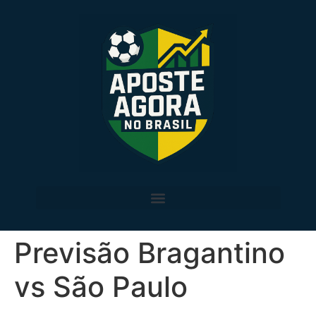
Previsão Bragantino
vs São Paulo