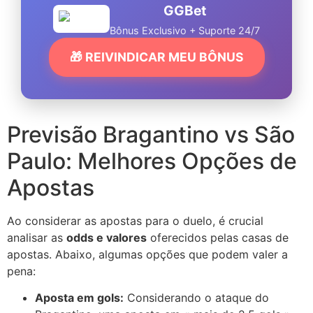
GGBet
Bônus Exclusivo + Suporte 24/7
🎁 REIVINDICAR MEU BÔNUS
Previsão Bragantino vs São
Paulo: Melhores Opções de
Apostas
Ao considerar as apostas para o duelo, é crucial
analisar as
odds e valores
oferecidos pelas casas de
apostas. Abaixo, algumas opções que podem valer a
pena:
Aposta em gols:
Considerando o ataque do