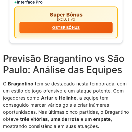
Interface Pro
Super Bônus
EXCLUSIVO
OBTER BÔNUS
Previsão Bragantino vs São
Paulo: Análise das Equipes
O
Bragantino
tem se destacado nesta temporada, com
um estilo de jogo ofensivo e um ataque potente. Com
jogadores como
Artur
e
Helinho
, a equipe tem
conseguido marcar vários gols e criar inúmeras
oportunidades. Nas últimas cinco partidas, o Bragantino
obteve
três vitórias
,
uma derrota
e
um empate
,
mostrando consistência em suas atuações.