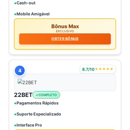
Cash-out
Mobile Amigável
Bônus Max
EXCLUSIVO
OBTER BÔNUS
8.7/10
★★★★★
4
22BET
COMPLETO
Pagamentos Rápidos
Suporte Especializado
Interface Pro