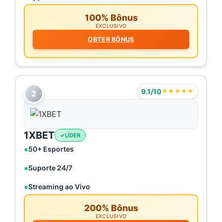
100% Bônus
EXCLUSIVO
OBTER BÔNUS
9.1/10
★★★★★
2
1XBET
LÍDER
50+ Esportes
Suporte 24/7
Streaming ao Vivo
200% Bônus
EXCLUSIVO