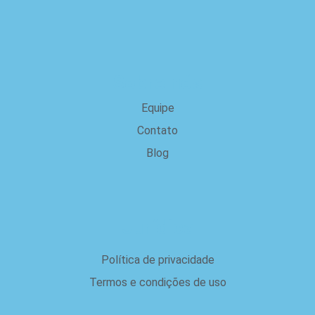
Sobre nós
Equipe
Contato
Blog
Jurídica
Política de privacidade
Termos e condições de uso