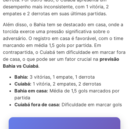
desempenho mais inconsistente, com 1 vitória, 2
empates e 2 derrotas em suas últimas partidas.
Além disso, o Bahia tem se destacado em casa, onde a
torcida exerce uma pressão significativa sobre o
adversário. O registro em casa é favorável, com o time
marcando em média 1,5 gols por partida. Em
contrapartida, o Cuiabá tem dificuldade em marcar fora
de casa, o que pode ser um fator crucial na
previsão
Bahia vs Cuiabá
.
Bahia:
3 vitórias, 1 empate, 1 derrota
Cuiabá:
1 vitória, 2 empates, 2 derrotas
Bahia em casa:
Média de 1,5 gols marcados por
partida
Cuiabá fora de casa:
Dificuldade em marcar gols