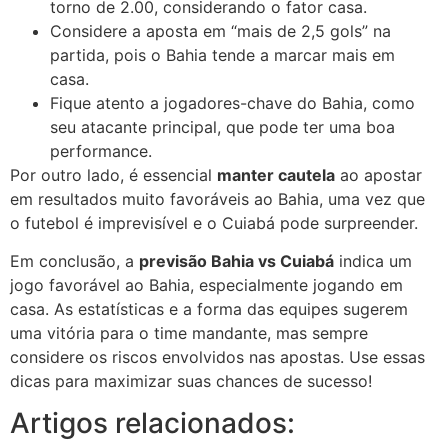
torno de 2.00, considerando o fator casa.
Considere a aposta em “mais de 2,5 gols” na
partida, pois o Bahia tende a marcar mais em
casa.
Fique atento a jogadores-chave do Bahia, como
seu atacante principal, que pode ter uma boa
performance.
Por outro lado, é essencial
manter cautela
ao apostar
em resultados muito favoráveis ao Bahia, uma vez que
o futebol é imprevisível e o Cuiabá pode surpreender.
Em conclusão, a
previsão Bahia vs Cuiabá
indica um
jogo favorável ao Bahia, especialmente jogando em
casa. As estatísticas e a forma das equipes sugerem
uma vitória para o time mandante, mas sempre
considere os riscos envolvidos nas apostas. Use essas
dicas para maximizar suas chances de sucesso!
Artigos relacionados: