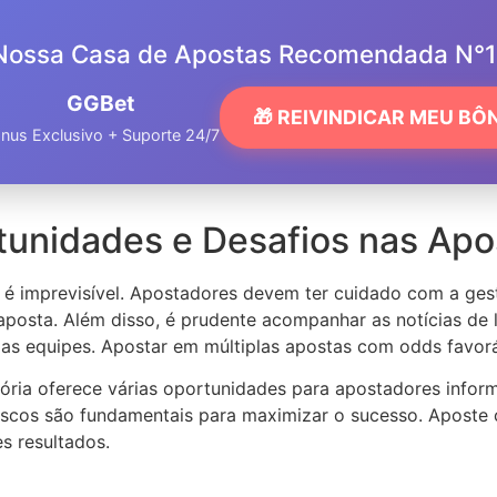
Nossa Casa de Apostas Recomendada N°1
GGBet
🎁 REIVINDICAR MEU BÔ
nus Exclusivo + Suporte 24/7
tunidades e Desafios nas Apo
ol é imprevisível. Apostadores devem ter cuidado com a g
posta. Além disso, é prudente acompanhar as notícias de 
 equipes. Apostar em múltiplas apostas com odds favoráve
tória oferece várias oportunidades para apostadores inform
riscos são fundamentais para maximizar o sucesso. Aposte 
s resultados.