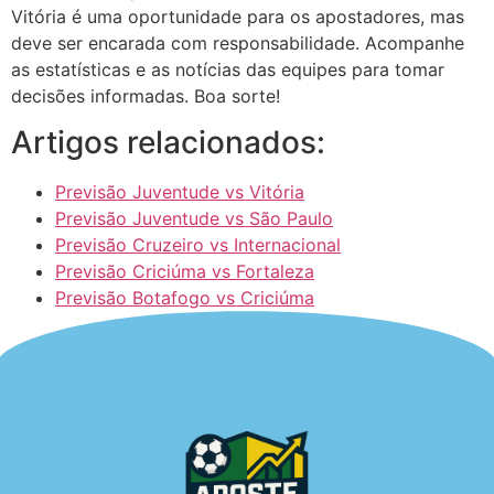
Vitória é uma oportunidade para os apostadores, mas
deve ser encarada com responsabilidade. Acompanhe
as estatísticas e as notícias das equipes para tomar
decisões informadas. Boa sorte!
Artigos relacionados:
Previsão Juventude vs Vitória
Previsão Juventude vs São Paulo
Previsão Cruzeiro vs Internacional
Previsão Criciúma vs Fortaleza
Previsão Botafogo vs Criciúma