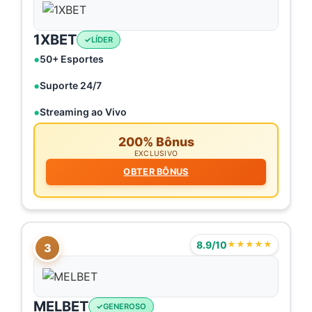
1XBET
LÍDER
50+ Esportes
Suporte 24/7
Streaming ao Vivo
200% Bônus
EXCLUSIVO
OBTER BÔNUS
8.9/10
★★★★★
3
MELBET
GENEROSO