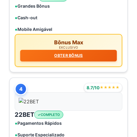
Grandes Bônus
Cash-out
Mobile Amigável
Bônus Max
EXCLUSIVO
OBTER BÔNUS
8.7/10
★★★★★
4
22BET
COMPLETO
Pagamentos Rápidos
Suporte Especializado