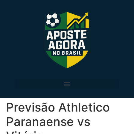
Previsão Athletico
Paranaense vs