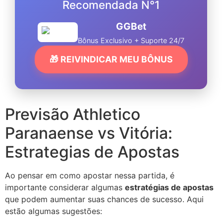
Recomendada N°1
GGBet
Bônus Exclusivo + Suporte 24/7
🎁 REIVINDICAR MEU BÔNUS
Previsão Athletico
Paranaense vs Vitória:
Estrategias de Apostas
Ao pensar em como apostar nessa partida, é
importante considerar algumas
estratégias de apostas
que podem aumentar suas chances de sucesso. Aqui
estão algumas sugestões: