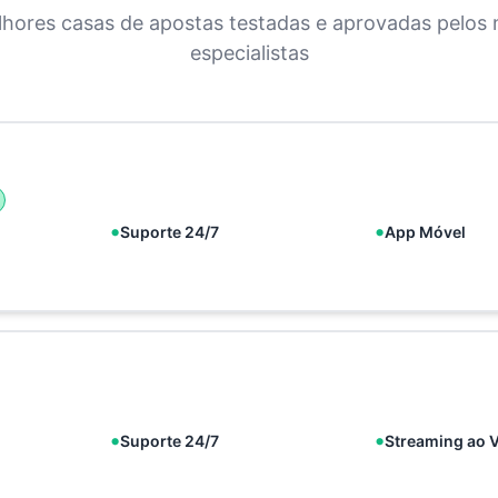
hores casas de apostas testadas e aprovadas pelos
especialistas
Suporte 24/7
App Móvel
Suporte 24/7
Streaming ao 