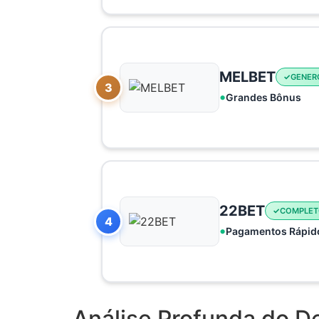
MELBET
GENER
3
Grandes Bônus
22BET
COMPLE
4
Pagamentos Rápid
Análise Profunda do 