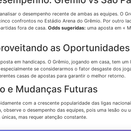
l analisar o desempenho recente de ambas as equipes. O G
cinco confrontos no Estádio Arena do Grêmio. Por outro la
artidas fora de casa.
Odds sugeridas:
uma aposta em « Mai
proveitando as Oportunidades
 aposta em handicaps. O Grêmio, jogando em casa, tem um 
, especialmente se considerarmos o fator desgaste dos jog
rentes casas de apostas para garantir o melhor retorno.
o e Mudanças Futuras
idamente com a crescente popularidade das ligas naciona
da, observe o desempenho das equipes, pois uma lesão ou 
 únicas, mas requer atenção constante.