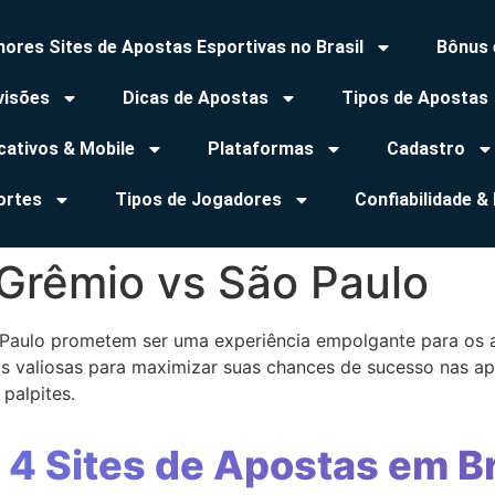
hores Sites de Apostas Esportivas no Brasil
Bônus 
visões
Dicas de Apostas
Tipos de Apostas
cativos & Mobile
Plataformas
Cadastro
ortes
Tipos de Jogadores
Confiabilidade 
 Grêmio vs São Paulo
 Paulo prometem ser uma experiência empolgante para os 
as valiosas para maximizar suas chances de sucesso nas ap
palpites.
 4 Sites de Apostas em Br