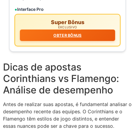
Interface Pro
Super Bônus
EXCLUSIVO
OBTER BÔNUS
Dicas de apostas
Corinthians vs Flamengo:
Análise de desempenho
Antes de realizar suas apostas, é fundamental analisar o
desempenho recente das equipes. O Corinthians e o
Flamengo têm estilos de jogo distintos, e entender
essas nuances pode ser a chave para o sucesso.