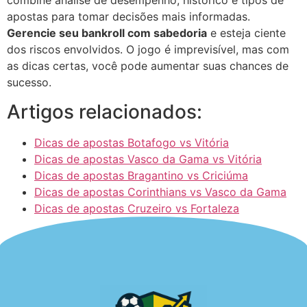
combine análise de desempenho, histórico e tipos de
apostas para tomar decisões mais informadas.
Gerencie seu bankroll com sabedoria
e esteja ciente
dos riscos envolvidos. O jogo é imprevisível, mas com
as dicas certas, você pode aumentar suas chances de
sucesso.
Artigos relacionados:
Dicas de apostas Botafogo vs Vitória
Dicas de apostas Vasco da Gama vs Vitória
Dicas de apostas Bragantino vs Criciúma
Dicas de apostas Corinthians vs Vasco da Gama
Dicas de apostas Cruzeiro vs Fortaleza