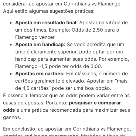
considerar ao apostar em Corinthians vs Flamengo.
Aqui estão algumas sugestões práticas:
Aposta em resultado final:
Apostar na vitória de
um dos times. Exemplo: Odds de 2.50 para o
Flamengo vencer.
Aposta em handicap:
Se você acredita que um
time é claramente superior, pode optar por um
handicap para aumentar suas odds. Por exemplo,
Flamengo -1,5 pode ter odds de 3.00.
Apostas em cartões:
Em clássicos, o número de
cartões geralmente é elevado. Apostar em “mais
de 4,5 cartões” pode ser uma boa opção.
É essencial lembrar que as odds podem variar entre as
casas de apostas. Portanto,
pesquisar e comparar
odds
é uma prática recomendada para maximizar seus
ganhos.
Em conclusão, ao apostar em Corinthians vs Flamengo,