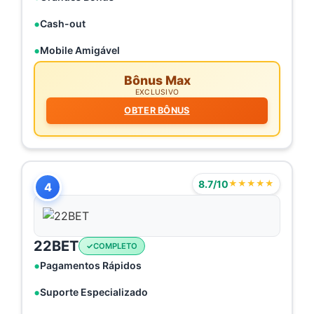
Cash-out
Mobile Amigável
Bônus Max
EXCLUSIVO
OBTER BÔNUS
8.7/10
★★★★★
4
22BET
COMPLETO
Pagamentos Rápidos
Suporte Especializado