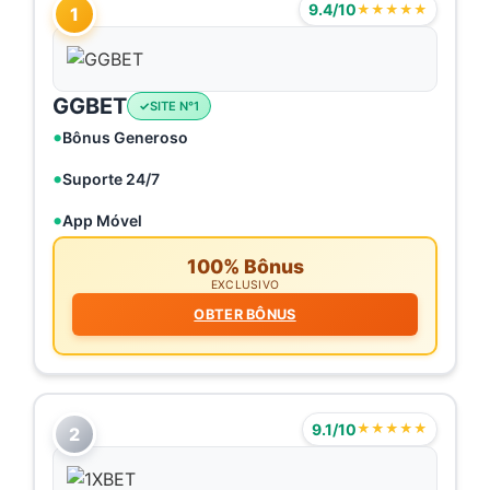
9.4/10
★★★★★
1
GGBET
SITE N°1
Bônus Generoso
Suporte 24/7
App Móvel
100% Bônus
EXCLUSIVO
OBTER BÔNUS
9.1/10
★★★★★
2