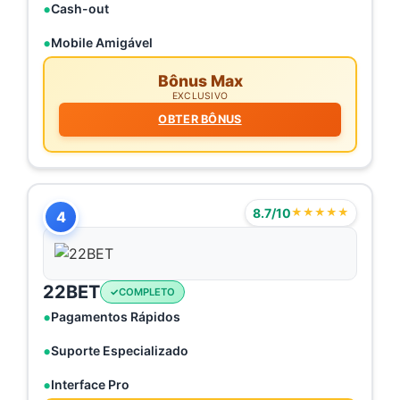
Cash-out
Mobile Amigável
Bônus Max
EXCLUSIVO
OBTER BÔNUS
8.7/10
★★★★★
4
22BET
COMPLETO
Pagamentos Rápidos
Suporte Especializado
Interface Pro