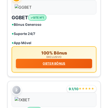
GGBET
SITE N°1
Bônus Generoso
Suporte 24/7
App Móvel
100% Bônus
EXCLUSIVO
OBTER BÔNUS
9.1/10
★★★★★
2