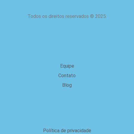
Todos os direitos reservados
©
2025.
Sobre nós
Equipe
Contato
Blog
Jurídica
Política de privacidade