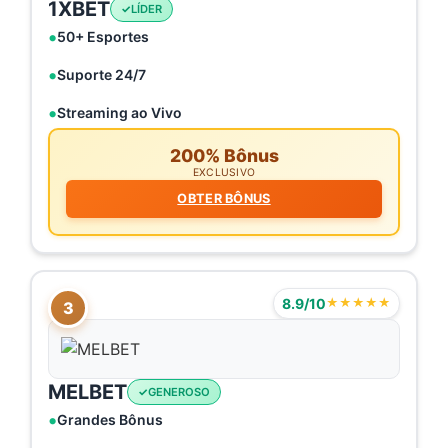
1XBET
LÍDER
50+ Esportes
Suporte 24/7
Streaming ao Vivo
200% Bônus
EXCLUSIVO
OBTER BÔNUS
8.9/10
★★★★★
3
MELBET
GENEROSO
Grandes Bônus