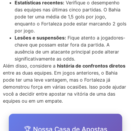
Estatísticas recentes:
Verifique o desempenho
das equipes nas últimas cinco partidas. O Bahia
pode ter uma média de 1,5 gols por jogo,
enquanto o Fortaleza pode estar marcando 2 gols
por jogo.
Lesões e suspensões:
Fique atento a jogadores-
chave que possam estar fora da partida. A
ausência de um atacante principal pode alterar
significativamente as odds.
Além disso, considere a
história de confrontos diretos
entre as duas equipes. Em jogos anteriores, o Bahia
pode ter uma leve vantagem, mas o Fortaleza já
demonstrou força em várias ocasiões. Isso pode ajudar
você a decidir entre apostar na vitória de uma das
equipes ou em um empate.
🏆 Nossa Casa de Apostas