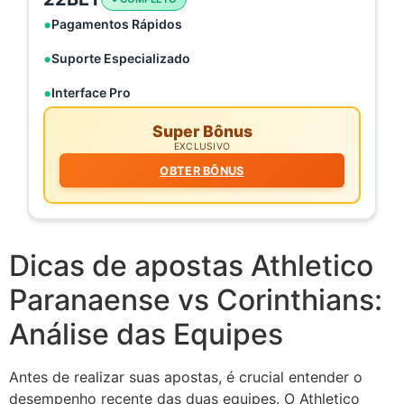
Pagamentos Rápidos
Suporte Especializado
Interface Pro
Super Bônus
EXCLUSIVO
OBTER BÔNUS
Dicas de apostas Athletico
Paranaense vs Corinthians:
Análise das Equipes
Antes de realizar suas apostas, é crucial entender o
desempenho recente das duas equipes. O Athletico