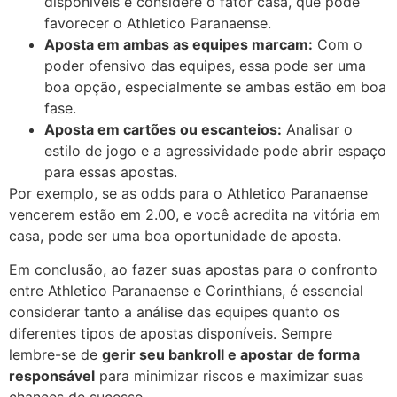
disponíveis e considere o fator casa, que pode
favorecer o Athletico Paranaense.
Aposta em ambas as equipes marcam:
Com o
poder ofensivo das equipes, essa pode ser uma
boa opção, especialmente se ambas estão em boa
fase.
Aposta em cartões ou escanteios:
Analisar o
estilo de jogo e a agressividade pode abrir espaço
para essas apostas.
Por exemplo, se as odds para o Athletico Paranaense
vencerem estão em 2.00, e você acredita na vitória em
casa, pode ser uma boa oportunidade de aposta.
Em conclusão, ao fazer suas apostas para o confronto
entre Athletico Paranaense e Corinthians, é essencial
considerar tanto a análise das equipes quanto os
diferentes tipos de apostas disponíveis. Sempre
lembre-se de
gerir seu bankroll e apostar de forma
responsável
para minimizar riscos e maximizar suas