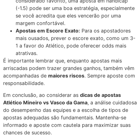
considerado favorito, uma aposta em handicap
(-1.5) pode ser uma boa estratégia, especialmente
se você acredita que eles vencerão por uma
margem confortável.
Apostas em Escore Exato:
Para os apostadores
mais ousados, prever o escore exato, como um 3-
1 a favor do Atlético, pode oferecer odds mais
atrativas.
É importante lembrar que, enquanto apostas mais
arriscadas podem trazer grandes ganhos, também vêm
acompanhadas de
maiores riscos
. Sempre aposte com
responsabilidade.
Em conclusão, ao considerar as
dicas de apostas
Atlético Mineiro vs Vasco da Gama
, a análise cuidadosa
do desempenho das equipes e a escolha de tipos de
apostas adequadas são fundamentais. Mantenha-se
informado e aposte com cautela para maximizar suas
chances de sucesso.