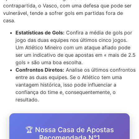
contrapartida, o Vasco, com uma defesa que pode ser
vulnerável, tende a sofrer gols em partidas fora de
casa.
Estatísticas de Gols:
Confira a média de gols por
jogo das duas equipes nos últimos cinco jogos.
Um Atlético Mineiro com um ataque afiado pode
ser um indicativo de que apostas em « mais de 2.5
gols » são uma boa escolha.
Confrontos Diretos:
Analise os últimos confrontos
entre as duas equipes. Se o Atlético tem uma
vantagem histórica, isso pode influenciar a
confiança do time e, consequentemente, o
resultado.
🏆 Nossa Casa de Apostas
Recomendada N°1