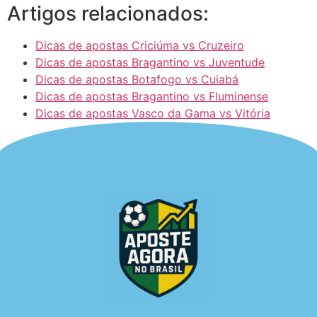
Artigos relacionados:
Dicas de apostas Criciúma vs Cruzeiro
Dicas de apostas Bragantino vs Juventude
Dicas de apostas Botafogo vs Cuiabá
Dicas de apostas Bragantino vs Fluminense
Dicas de apostas Vasco da Gama vs Vitória