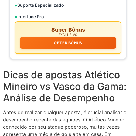
Suporte Especializado
Interface Pro
Super Bônus
EXCLUSIVO
OBTER BÔNUS
Dicas de apostas Atlético
Mineiro vs Vasco da Gama:
Análise de Desempenho
Antes de realizar qualquer aposta, é crucial analisar o
desempenho recente das equipes. O Atlético Mineiro,
conhecido por seu ataque poderoso, muitas vezes
apresenta uma média de gols alta em casa. Em