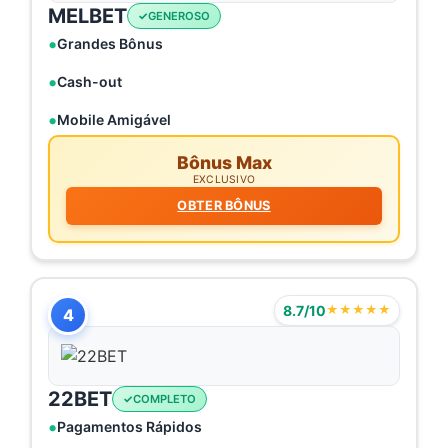
MELBET
GENEROSO
Grandes Bônus
Cash-out
Mobile Amigável
Bônus Max
EXCLUSIVO
OBTER BÔNUS
8.7/10
★★★★★
4
22BET
COMPLETO
Pagamentos Rápidos