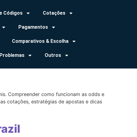
e Códigos
Cotações
Pagamentos
Comparativos & Escolha
& Problemas
Outros
ênis. Compreender como funcionam as odds e
 as cotações, estratégias de apostas e dicas
azil