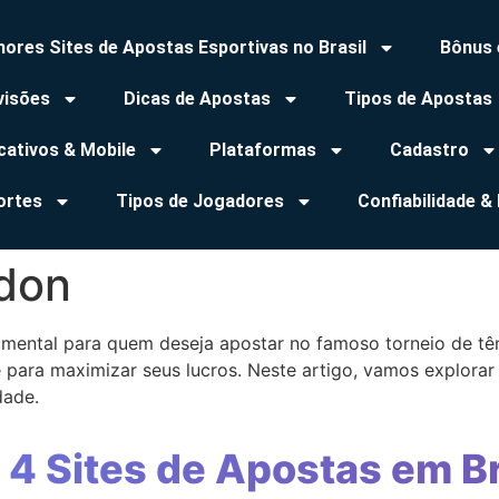
hores Sites de Apostas Esportivas no Brasil
Bônus 
visões
Dicas de Apostas
Tipos de Apostas
cativos & Mobile
Plataformas
Cadastro
ortes
Tipos de Jogadores
Confiabilidade 
don
mental para quem deseja apostar no famoso torneio de t
e para maximizar seus lucros. Neste artigo, vamos explorar
dade.
 4 Sites de Apostas em Br