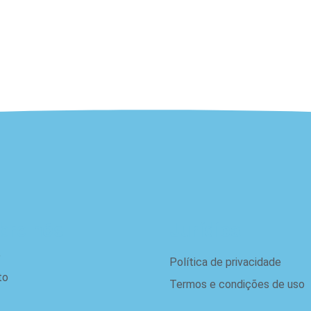
bre nós
Jurídica
e
Política de privacidade
to
Termos e condições de uso