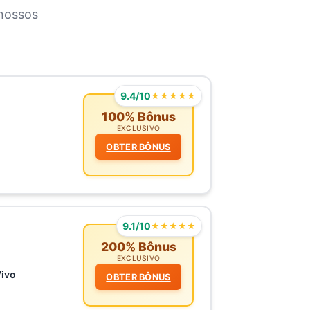
 nossos
9.4/10
★★★★★
100% Bônus
EXCLUSIVO
OBTER BÔNUS
9.1/10
★★★★★
200% Bônus
EXCLUSIVO
Vivo
OBTER BÔNUS