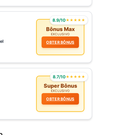
8.9/10
★★★★★
Bônus Max
EXCLUSIVO
el
OBTER BÔNUS
8.7/10
★★★★★
Super Bônus
EXCLUSIVO
OBTER BÔNUS
m