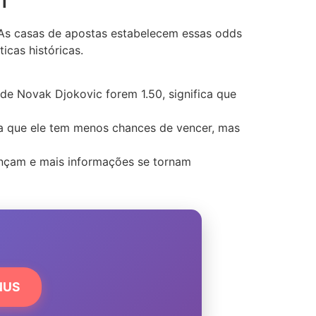
 As casas de apostas estabelecem essas odds
cas históricas.
de Novak Djokovic forem 1.50, significa que
ca que ele tem menos chances de vencer, mas
ançam e mais informações se tornam
NUS