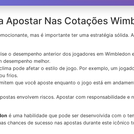
ra Apostar Nas Cotações Wim
mocionante, mas é importante ter uma estratégia sólida. 
ise o desempenho anterior dos jogadores em Wimbledon 
um desempenho melhor.
clima pode afetar o estilo de jogo. Por exemplo, um joga
u frios.
mitem que você aposte enquanto o jogo está em andamento
postas envolvem riscos. Apostar com responsabilidade e n
don
é uma habilidade que pode ser desenvolvida com o temp
as chances de sucesso nas apostas durante este icônico t