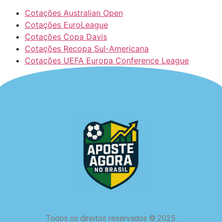
Cotações Australian Open
Cotações EuroLeague
Cotações Copa Davis
Cotações Recopa Sul-Americana
Cotações UEFA Europa Conference League
Todos os direitos reservados
©
2025.