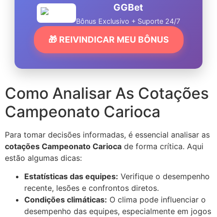
GGBet
Bônus Exclusivo + Suporte 24/7
🎁 REIVINDICAR MEU BÔNUS
Como Analisar As Cotações
Campeonato Carioca
Para tomar decisões informadas, é essencial analisar as
cotações Campeonato Carioca
de forma crítica. Aqui
estão algumas dicas:
Estatísticas das equipes:
Verifique o desempenho
recente, lesões e confrontos diretos.
Condições climáticas:
O clima pode influenciar o
desempenho das equipes, especialmente em jogos