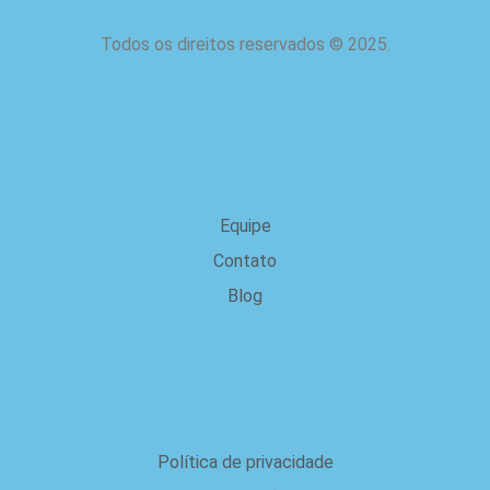
Todos os direitos reservados
©
2025.
Sobre nós
Equipe
Contato
Blog
Jurídica
Política de privacidade