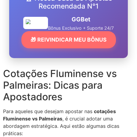
Recomendada N°1
GGBet
Bônus Exclusivo + Suporte 24/7
🎁 REIVINDICAR MEU BÔNUS
Cotações Fluminense vs
Palmeiras: Dicas para
Apostadores
Para aqueles que desejam apostar nas
cotações
Fluminense vs Palmeiras
, é crucial adotar uma
abordagem estratégica. Aqui estão algumas dicas
práticas: