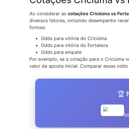
Ao considerar as
cotações Criciúma vs Forta
diversos fatores, incluindo desempenho recen
formas:
Odds para vitória do Criciúma
Odds para vitória do Fortaleza
Odds para empate
Por exemplo, se a cotação para o Criciúma ven
valor da aposta inicial. Comparar essas odds
🏆 
Bô