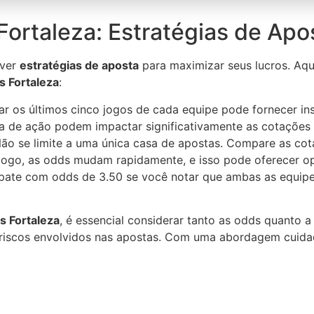
Fortaleza: Estratégias de Apo
lver
estratégias de aposta
para maximizar seus lucros. Aq
s Fortaleza
:
ar os últimos cinco jogos de cada equipe pode fornecer ins
 de ação podem impactar significativamente as cotações
ão se limite a uma única casa de apostas. Compare as cota
jogo, as odds mudam rapidamente, e isso pode oferecer op
pate com odds de 3.50 se você notar que ambas as equipe
s Fortaleza
, é essencial considerar tanto as odds quanto a
 riscos envolvidos nas apostas. Com uma abordagem cuida