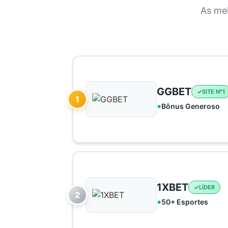
As mel
GGBET
SITE N°1
1
Bônus Generoso
1XBET
LÍDER
2
50+ Esportes