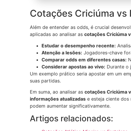
Cotações Criciúma vs 
Além de entender as odds, é crucial desenvo
aplicadas ao analisar as
cotações Criciúma v
Estudar o desempenho recente:
Analis
Atenção a lesões:
Jogadores-chave fora
Comparar odds em diferentes casas:
N
Considerar apostas ao vivo:
Durante o 
Um exemplo prático seria apostar em um em
suas partidas.
Em suma, ao analisar as
cotações Criciúma v
informações atualizadas
e esteja ciente dos
podem aumentar significativamente.
Artigos relacionados: