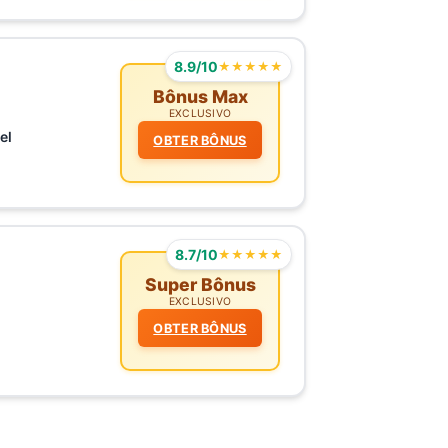
8.9/10
★★★★★
Bônus Max
EXCLUSIVO
el
OBTER BÔNUS
8.7/10
★★★★★
Super Bônus
EXCLUSIVO
OBTER BÔNUS