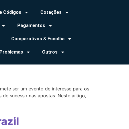
e Códigos
Cotações
Pagamentos
Comparativos & Escolha
& Problemas
Outros
omete ser um evento de interesse para os
 de sucesso nas apostas. Neste artigo,
azil