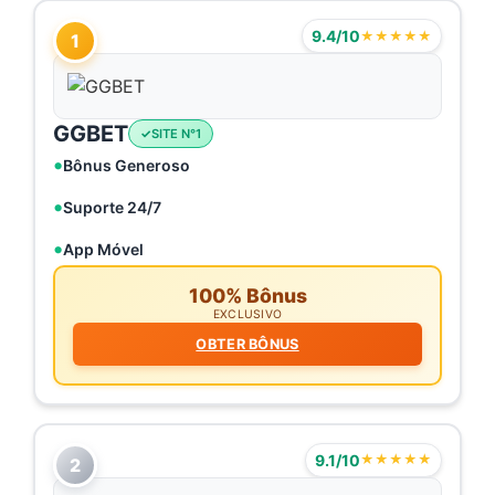
9.4/10
★★★★★
1
GGBET
SITE N°1
Bônus Generoso
Suporte 24/7
App Móvel
100% Bônus
EXCLUSIVO
OBTER BÔNUS
9.1/10
★★★★★
2