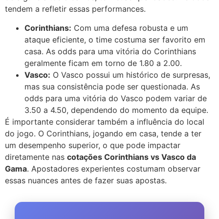
tendem a refletir essas performances.
Corinthians:
Com uma defesa robusta e um
ataque eficiente, o time costuma ser favorito em
casa. As odds para uma vitória do Corinthians
geralmente ficam em torno de 1.80 a 2.00.
Vasco:
O Vasco possui um histórico de surpresas,
mas sua consistência pode ser questionada. As
odds para uma vitória do Vasco podem variar de
3.50 a 4.50, dependendo do momento da equipe.
É importante considerar também a influência do local
do jogo. O Corinthians, jogando em casa, tende a ter
um desempenho superior, o que pode impactar
diretamente nas
cotações Corinthians vs Vasco da
Gama
. Apostadores experientes costumam observar
essas nuances antes de fazer suas apostas.