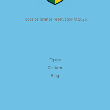
Todos os direitos reservados
©
2025.
Sobre nós
Equipe
Contato
Blog
Jurídica