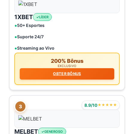
1XBET
LÍDER
50+ Esportes
Suporte 24/7
Streaming ao Vivo
200% Bônus
EXCLUSIVO
OBTER BÔNUS
8.9/10
★★★★★
3
MELBET
GENEROSO