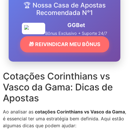
🏆 Nossa Casa de Apostas
Recomendada N°1
GGBet
Bônus Exclusivo + Suporte 24/7
🎁 REIVINDICAR MEU BÔNUS
Cotações Corinthians vs
Vasco da Gama: Dicas de
Apostas
Ao analisar as
cotações Corinthians vs Vasco da Gama
,
é essencial ter uma estratégia bem definida. Aqui estão
algumas dicas que podem ajudar: