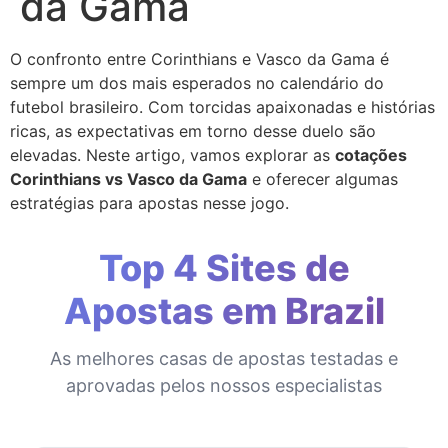
da Gama
O confronto entre Corinthians e Vasco da Gama é
sempre um dos mais esperados no calendário do
futebol brasileiro. Com torcidas apaixonadas e histórias
ricas, as expectativas em torno desse duelo são
elevadas. Neste artigo, vamos explorar as
cotações
Corinthians vs Vasco da Gama
e oferecer algumas
estratégias para apostas nesse jogo.
Top 4 Sites de
Apostas em Brazil
As melhores casas de apostas testadas e
aprovadas pelos nossos especialistas