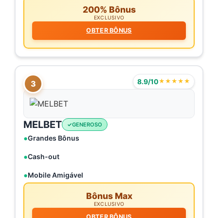
200% Bônus
EXCLUSIVO
OBTER BÔNUS
8.9/10
★★★★★
3
MELBET
GENEROSO
Grandes Bônus
Cash-out
Mobile Amigável
Bônus Max
EXCLUSIVO
OBTER BÔNUS