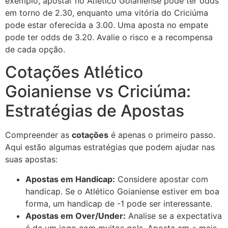
exemplo, apostar no Atlético Goianiense pode ter odds
em torno de 2.30, enquanto uma vitória do Criciúma
pode estar oferecida a 3.00. Uma aposta no empate
pode ter odds de 3.20. Avalie o risco e a recompensa
de cada opção.
Cotações Atlético
Goianiense vs Criciúma:
Estratégias de Apostas
Compreender as
cotações
é apenas o primeiro passo.
Aqui estão algumas estratégias que podem ajudar nas
suas apostas:
Apostas em Handicap:
Considere apostar com
handicap. Se o Atlético Goianiense estiver em boa
forma, um handicap de -1 pode ser interessante.
Apostas em Over/Under:
Analise se a expectativa
é de um jogo com muitos gols. Aposta em « mais