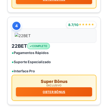
8.7/10
★★★★★
4
22BET
COMPLETO
Pagamentos Rápidos
Suporte Especializado
Interface Pro
Super Bônus
EXCLUSIVO
OBTER BÔNUS