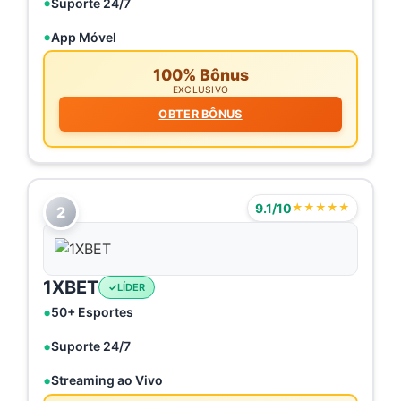
Suporte 24/7
App Móvel
100% Bônus
EXCLUSIVO
OBTER BÔNUS
9.1/10
★★★★★
2
1XBET
LÍDER
50+ Esportes
Suporte 24/7
Streaming ao Vivo