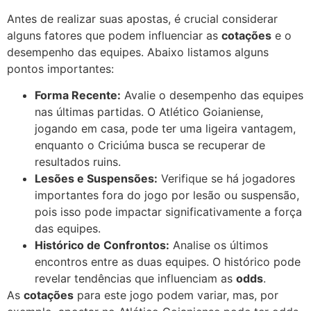
Antes de realizar suas apostas, é crucial considerar
alguns fatores que podem influenciar as
cotações
e o
desempenho das equipes. Abaixo listamos alguns
pontos importantes:
Forma Recente:
Avalie o desempenho das equipes
nas últimas partidas. O Atlético Goianiense,
jogando em casa, pode ter uma ligeira vantagem,
enquanto o Criciúma busca se recuperar de
resultados ruins.
Lesões e Suspensões:
Verifique se há jogadores
importantes fora do jogo por lesão ou suspensão,
pois isso pode impactar significativamente a força
das equipes.
Histórico de Confrontos:
Analise os últimos
encontros entre as duas equipes. O histórico pode
revelar tendências que influenciam as
odds
.
As
cotações
para este jogo podem variar, mas, por