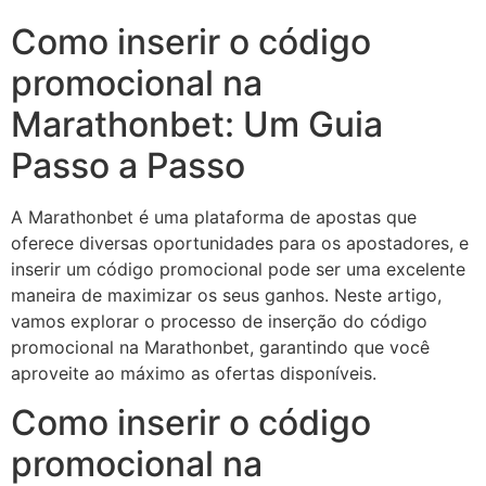
Como inserir o código
promocional na
Marathonbet: Um Guia
Passo a Passo
A Marathonbet é uma plataforma de apostas que
oferece diversas oportunidades para os apostadores, e
inserir um código promocional pode ser uma excelente
maneira de maximizar os seus ganhos. Neste artigo,
vamos explorar o processo de inserção do código
promocional na Marathonbet, garantindo que você
aproveite ao máximo as ofertas disponíveis.
Como inserir o código
promocional na