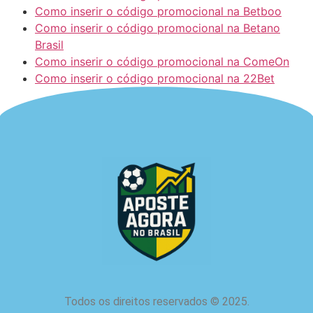
Como inserir o código promocional na Betboo
Como inserir o código promocional na Betano
Brasil
Como inserir o código promocional na ComeOn
Como inserir o código promocional na 22Bet
Todos os direitos reservados
©
2025.