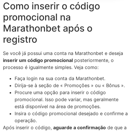
Como inserir o código
promocional na
Marathonbet após o
registro
Se você já possui uma conta na Marathonbet e deseja
inserir um código promocional
posteriormente, o
processo é igualmente simples. Veja como:
Faça login na sua conta da Marathonbet.
Dirija-se à seção de « Promoções » ou « Bônus ».
Procure uma opção para inserir o código
promocional. Isso pode variar, mas geralmente
está disponível na área de promoções.
Insira o código promocional desejado e confirme a
operação.
Após inserir o código,
aguarde a confirmação
de que a