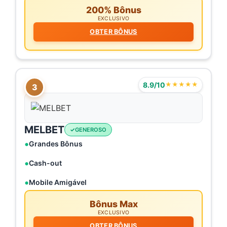
200% Bônus
EXCLUSIVO
OBTER BÔNUS
8.9/10
★★★★★
3
MELBET
GENEROSO
Grandes Bônus
Cash-out
Mobile Amigável
Bônus Max
EXCLUSIVO
OBTER BÔNUS