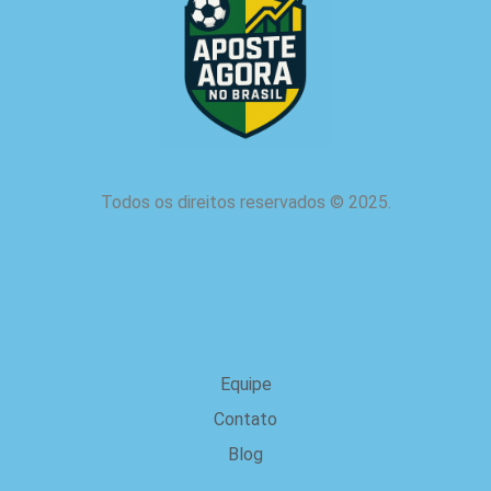
Todos os direitos reservados
©
2025.
Sobre nós
Equipe
Contato
Blog