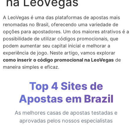
na LeoVegas
A LeoVegas é uma das plataformas de apostas mais
renomadas no Brasil, oferecendo uma variedade de
opções para apostadores. Um dos maiores atrativos é a
possibilidade de utilizar códigos promocionais, que
podem aumentar seu capital inicial e melhorar a
experiência de jogo. Neste artigo, vamos explorar
como inserir o código promocional na LeoVegas
de
maneira simples e eficaz.
Top 4 Sites de
Apostas em Brazil
As melhores casas de apostas testadas e
aprovadas pelos nossos especialistas