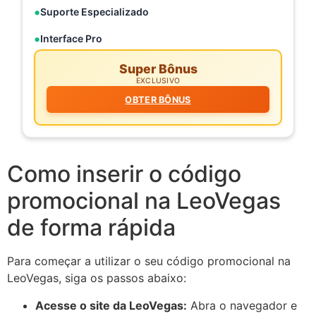
Suporte Especializado
Interface Pro
Super Bônus
EXCLUSIVO
OBTER BÔNUS
Como inserir o código
promocional na LeoVegas
de forma rápida
Para começar a utilizar o seu código promocional na
LeoVegas, siga os passos abaixo:
Acesse o site da LeoVegas:
Abra o navegador e